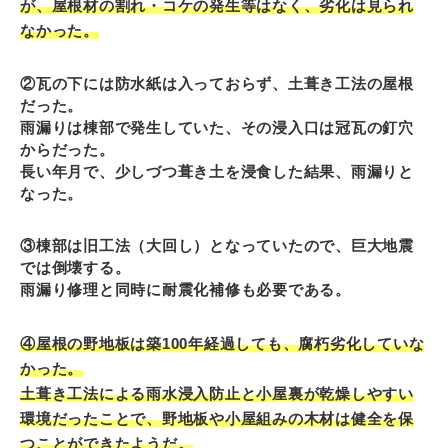
が、屋根材の割れ・コケの発生等はなく、劣化は見られ
なかった。
②瓦の下には防水紙は入っておらず、土葺き工法の屋根
だった。
雨漏りは棟部で発生していた、その浸入口は冠瓦の釘穴
からだった。
長い年月で、少しづつ葺き土を浸食した結果、雨漏りと
なった。
③棟部は旧工法（大回し）となっていたので、巨大地震
では倒壊する。
雨漏り修理と同時に耐震化補修も必要である。
④屋根の野地板は築100年経過しても、腐朽劣化していな
かった。
土葺き工法による雨水浸入防止と小屋裏が乾燥しやすい
環境だったことで、野地板や小屋組みの木材は健全を保
つことができたようだ。