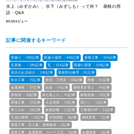
水上（みずかみ）、水下（みずしも）って何？ 屋根の用
語・Q&A
80,054ビュー
記事に関連するキーワード
雨漏り ：493記事
雨漏り修理 ：446記事
屋根工事 ：334記事
瓦屋根 ：186記事
瓦 ：154記事
雨漏り調査 ：108記事
高浜のお店紹介 ：106記事
屋根部分修理 ：81記事
防水工事 ：70記事
神清，三州瓦 ：66記事
雨樋 ：61記事
金属屋根 ：57記事
結露 ：54記事
屋根葺き替え ：44記事
屋根材 ：43記事
落ち葉よけ ：41記事
耐風改修 ：28記事
雨樋工事 ：27記事
火災保険 ：24記事
雨どい ：23記事
滑り止め ：18記事
耐風診断 ：17記事
工事後の声 ：12記事
片流れ屋根 ：10記事
現地調査 ：9記事
屋根塗装 ：7記事
屋根工事、瓦工事、屋根修繕 ：4記事
屋根工事、金属屋根、カバー工法 ：3記事
結露調査 ：2記事