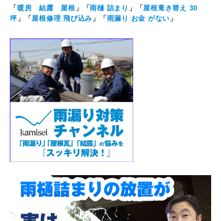
「
暖房 結露 屋根
」「
雨樋 詰まり
」「
屋根葺き替え 30
坪
」「
屋根修理 飛び込み
」「
雨漏り お金 がない
」