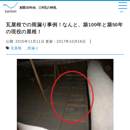
創業150年余、三州瓦の神清。
瓦屋根での雨漏り事例！なんと、築100年と築50年
の現役の屋根！
|
公開:
2015年11月11日
更新：
2017年10月16日
瓦屋根
,
雨漏り