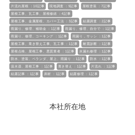
片流れ屋根 ：10記事
現地調査 ：9記事
屋根塗装 ：7記事
屋根工事、瓦工事、屋根修繕 ：4記事
屋根工事、金属屋根、カバー工法 ：3記事
結露調査 ：2記事
雨漏り、修理、補助金 ：1記事
雨漏り、修理、自分で ：1記事
雨漏り、修理、コーキング ：1記事
雨漏り，サッシ ：1記事
屋根工事、葺き替え工事、瓦工事 ：1記事
耐震診断 ：1記事
屋根点検、屋根工事、悪質業者 ：1記事
水漏れ修理 ：1記事
防水、塗装、ベランダ、屋上、雨漏り ：1記事
防水 ：1記事
温水器、屋根工事 ：1記事
葺き替え ：1記事
片流れ ：1記事
結露記事 ：1記事
床材 ：1記事
結露修理 ：1記事
本社所在地