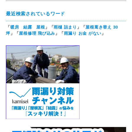
最近検索されているワード
「
暖房 結露 屋根
」「
雨樋 詰まり
」「
屋根葺き替え 30
坪
」「
屋根修理 飛び込み
」「
雨漏り お金 がない
」