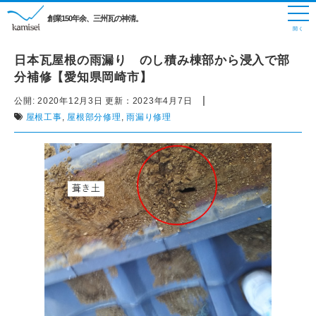
創業150年余、三州瓦の神清。
日本瓦屋根の雨漏り のし積み棟部から浸入で部
分補修【愛知県岡崎市】
|
公開:
2020年12月3日
更新：
2023年4月7日
屋根工事
,
屋根部分修理
,
雨漏り修理