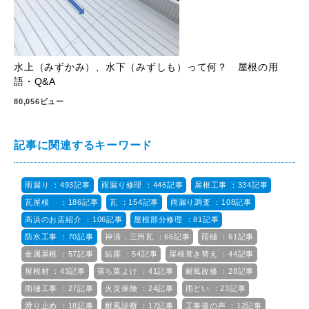
水上（みずかみ）、水下（みずしも）って何？ 屋根の用
語・Q&A
80,056ビュー
記事に関連するキーワード
雨漏り ：493記事
雨漏り修理 ：446記事
屋根工事 ：334記事
瓦屋根 ：186記事
瓦 ：154記事
雨漏り調査 ：108記事
高浜のお店紹介 ：106記事
屋根部分修理 ：81記事
防水工事 ：70記事
神清，三州瓦 ：66記事
雨樋 ：61記事
金属屋根 ：57記事
結露 ：54記事
屋根葺き替え ：44記事
屋根材 ：43記事
落ち葉よけ ：41記事
耐風改修 ：28記事
雨樋工事 ：27記事
火災保険 ：24記事
雨どい ：23記事
滑り止め ：18記事
耐風診断 ：17記事
工事後の声 ：12記事