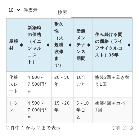
件表示
検索:
耐久
新築時
性
塗装
の価格
住み続ける間
（大
メン
屋根
（イニ
の価格（ライ
規模
テナ
材
シャル
フサイクルコ
改修
ンス
コス
スト）35年
ま
期間
ト）
で）
化粧
4,500～
20～30
10年
塗装2回＋葺き替
スレ
7,500円/
年
ごと
え1回
ート
㎡
トタ
4,500～
15～20
5～10
塗装4回＋カバー
ン
7,000円/
年
年ご
1回
㎡
と
2 件中 1 から 2 まで表示
前
次