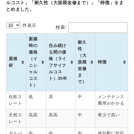
ルコスト」「耐久性（大規模改修まで）」「特徴」をま
とめました。
件表示
検索:
新築
耐久
時の
住み続け
性
価格
る間の価
（大
屋根
（イ
格（ライ
規模
特徴
材
ニシ
フサイク
改修
ャル
ルコス
ま
コス
ト）35年
で）
ト）
化粧ス
低
高
中
メンテナンス
レート
費用がかかる
天然ス
高高
高高
中
希少で高い
レート
ガルバ
中
中
中
緩勾配に対応