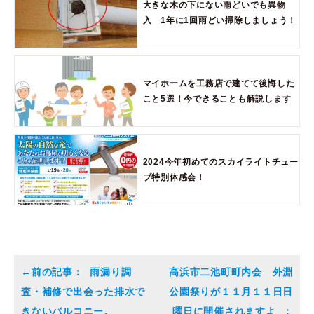
大きな木の下にない雨どいでも異物
入 1年に1回雨どい掃除しましょう！
マイホームを工務店で建てて後悔した
こと5選！今できることも解説します
2024今年初めてのスカイライトチュー
ブ特別体感会！
雨漏り調
高浜市二池町町内会 外淵
査・補修で出会った排水で
公園祭りが１１月１１日日
きないバルコニー。
曜日に開催されますよ