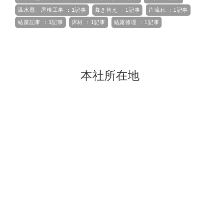
温水器、屋根工事 ：1記事
葺き替え ：1記事
片流れ ：1記事
結露記事 ：1記事
床材 ：1記事
結露修理 ：1記事
本社所在地