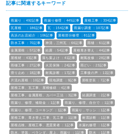
記事に関連するキーワード
雨漏り ：492記事
雨漏り修理 ：445記事
屋根工事 ：334記事
瓦屋根 ：186記事
瓦 ：154記事
雨漏り調査 ：107記事
高浜のお店紹介 ：106記事
屋根部分修理 ：81記事
防水工事 ：70記事
神清，三州瓦 ：66記事
雨樋 ：61記事
金属屋根 ：57記事
結露 ：54記事
屋根葺き替え ：44記事
屋根材 ：43記事
落ち葉よけ ：41記事
耐風改修 ：28記事
雨樋工事 ：27記事
火災保険 ：24記事
雨どい ：23記事
滑り止め ：18記事
耐風診断 ：17記事
工事後の声 ：12記事
片流れ屋根 ：10記事
現地調査 ：9記事
屋根塗装 ：7記事
屋根工事、瓦工事、屋根修繕 ：4記事
屋根工事、金属屋根、カバー工法 ：3記事
結露調査 ：2記事
雨漏り、修理、補助金 ：1記事
雨漏り、修理、自分で ：1記事
雨漏り、修理、コーキング ：1記事
雨漏り，サッシ ：1記事
屋根工事、葺き替え工事、瓦工事 ：1記事
耐震診断 ：1記事
屋根点検、屋根工事、悪質業者 ：1記事
水漏れ修理 ：1記事
防水、塗装、ベランダ、屋上、雨漏り ：1記事
防水 ：1記事