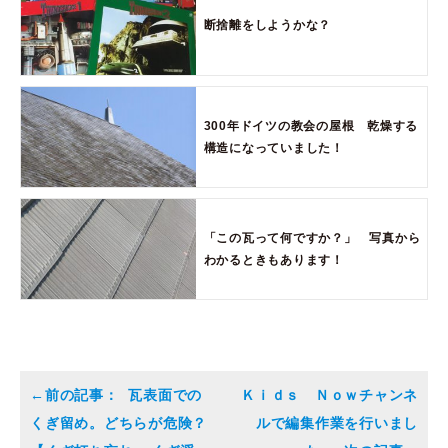
断捨離をしようかな？
300年ドイツの教会の屋根 乾燥する
構造になっていました！
「この瓦って何ですか？」 写真から
わかるときもあります！
瓦表面での
Ｋｉｄｓ Ｎｏｗチャンネ
くぎ留め。どちらが危険？
ルで編集作業を行いまし