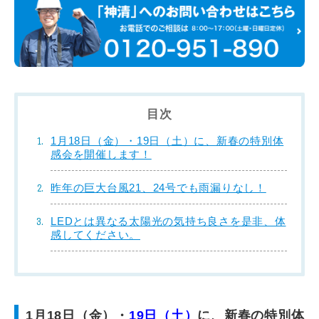
目次
1月18日（金）・19日（土）に、新春の特別体
感会を開催します！
昨年の巨大台風21、24号でも雨漏りなし！
LEDとは異なる太陽光の気持ち良さを是非、体
感してください。
1月18日（金）・
19日（土）
に、新春の特別体