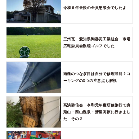
令和６年最後の全員懇談会でしたよ
三州瓦 愛知県陶器瓦工業組合 市場
広報委員会親睦ゴルフでした
雨樋のつなぎ目は自分で修理可能？コ
ーキングの3つの注意点も解説
高浜碧信会 令和元年度研修旅行で身
延山・西山温泉・清里高原に行きまし
た その２