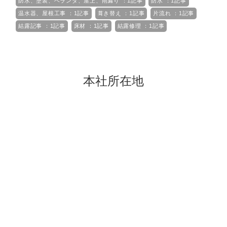
防水、塗装、ベランダ、屋上、雨漏り ：1記事
防水 ：1記事
温水器、屋根工事 ：1記事
葺き替え ：1記事
片流れ ：1記事
結露記事 ：1記事
床材 ：1記事
結露修理 ：1記事
本社所在地