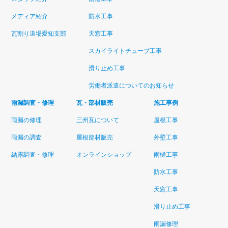
メディア紹介
防水工事
瓦割り道場愛知支部
天窓工事
スカイライトチューブ工事
滑り止め工事
労働者派遣についてのお知らせ
雨漏調査・修理
瓦・部材販売
施工事例
雨漏の修理
三州瓦について
屋根工事
雨漏の調査
屋根部材販売
外壁工事
結露調査・修理
オンラインショップ
雨樋工事
防水工事
天窓工事
滑り止め工事
雨漏修理