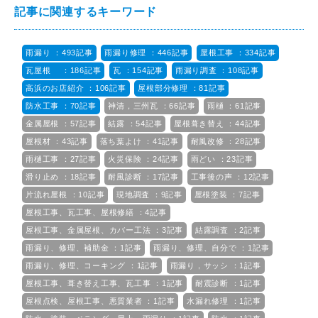
記事に関連するキーワード
雨漏り ：493記事
雨漏り修理 ：446記事
屋根工事 ：334記事
瓦屋根 ：186記事
瓦 ：154記事
雨漏り調査 ：108記事
高浜のお店紹介 ：106記事
屋根部分修理 ：81記事
防水工事 ：70記事
神清，三州瓦 ：66記事
雨樋 ：61記事
金属屋根 ：57記事
結露 ：54記事
屋根葺き替え ：44記事
屋根材 ：43記事
落ち葉よけ ：41記事
耐風改修 ：28記事
雨樋工事 ：27記事
火災保険 ：24記事
雨どい ：23記事
滑り止め ：18記事
耐風診断 ：17記事
工事後の声 ：12記事
片流れ屋根 ：10記事
現地調査 ：9記事
屋根塗装 ：7記事
屋根工事、瓦工事、屋根修繕 ：4記事
屋根工事、金属屋根、カバー工法 ：3記事
結露調査 ：2記事
雨漏り、修理、補助金 ：1記事
雨漏り、修理、自分で ：1記事
雨漏り、修理、コーキング ：1記事
雨漏り，サッシ ：1記事
屋根工事、葺き替え工事、瓦工事 ：1記事
耐震診断 ：1記事
屋根点検、屋根工事、悪質業者 ：1記事
水漏れ修理 ：1記事