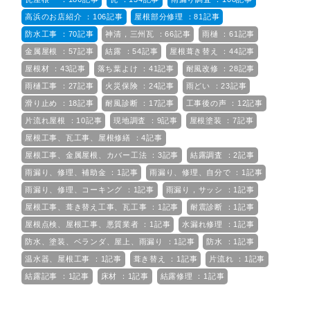
高浜のお店紹介 ：106記事
屋根部分修理 ：81記事
防水工事 ：70記事
神清，三州瓦 ：66記事
雨樋 ：61記事
金属屋根 ：57記事
結露 ：54記事
屋根葺き替え ：44記事
屋根材 ：43記事
落ち葉よけ ：41記事
耐風改修 ：28記事
雨樋工事 ：27記事
火災保険 ：24記事
雨どい ：23記事
滑り止め ：18記事
耐風診断 ：17記事
工事後の声 ：12記事
片流れ屋根 ：10記事
現地調査 ：9記事
屋根塗装 ：7記事
屋根工事、瓦工事、屋根修繕 ：4記事
屋根工事、金属屋根、カバー工法 ：3記事
結露調査 ：2記事
雨漏り、修理、補助金 ：1記事
雨漏り、修理、自分で ：1記事
雨漏り、修理、コーキング ：1記事
雨漏り，サッシ ：1記事
屋根工事、葺き替え工事、瓦工事 ：1記事
耐震診断 ：1記事
屋根点検、屋根工事、悪質業者 ：1記事
水漏れ修理 ：1記事
防水、塗装、ベランダ、屋上、雨漏り ：1記事
防水 ：1記事
温水器、屋根工事 ：1記事
葺き替え ：1記事
片流れ ：1記事
結露記事 ：1記事
床材 ：1記事
結露修理 ：1記事