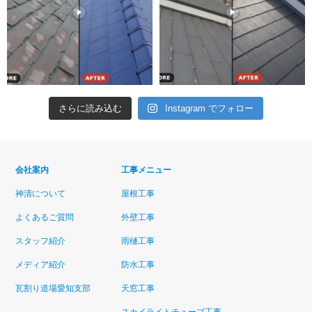
さらに読み込む
Instagram でフォロー
会社案内
工事メニュー
神清について
屋根工事
よくあるご質問
外壁工事
スタッフ紹介
雨樋工事
メディア紹介
防水工事
瓦割り道場愛知支部
天窓工事