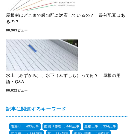
屋根材はどこまで緩勾配に対応しているの？ 緩勾配瓦はあ
るの？
80,963ビュー
水上（みずかみ）、水下（みずしも）って何？ 屋根の用
語・Q&A
80,022ビュー
記事に関連するキーワード
雨漏り ：493記事
雨漏り修理 ：446記事
屋根工事 ：334記事
瓦屋根 ：186記事
瓦 ：154記事
雨漏り調査 ：108記事