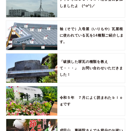
しましたよ (^o^)／
袖（そで）入母屋（いりもや）瓦屋根
に使われている瓦を14種類ご紹介しま
す。
「破損した塀瓦の種類を教え
て・・・」 お問い合わせいただきま
した！
令和５年 ７月によく読まれたｂｌｏ
ｇです
成田山 萬福院さんでも節分のお祓い