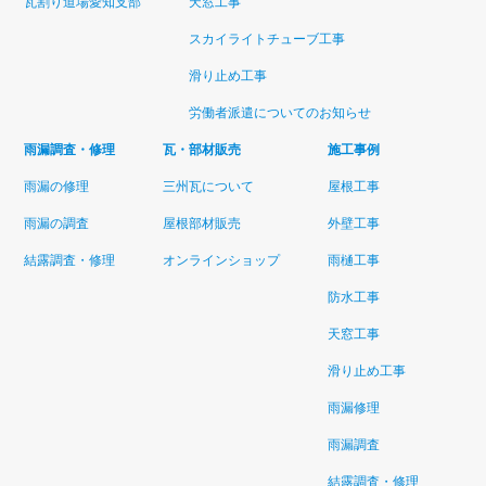
瓦割り道場愛知支部
天窓工事
スカイライトチューブ工事
滑り止め工事
労働者派遣についてのお知らせ
雨漏調査・修理
瓦・部材販売
施工事例
雨漏の修理
三州瓦について
屋根工事
雨漏の調査
屋根部材販売
外壁工事
結露調査・修理
オンラインショップ
雨樋工事
防水工事
天窓工事
滑り止め工事
雨漏修理
雨漏調査
結露調査・修理