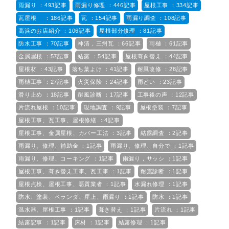
雨漏り ：493記事
雨漏り修理 ：446記事
屋根工事 ：334記事
瓦屋根 ：186記事
瓦 ：154記事
雨漏り調査 ：108記事
高浜のお店紹介 ：106記事
屋根部分修理 ：81記事
防水工事 ：70記事
神清，三州瓦 ：66記事
雨樋 ：61記事
金属屋根 ：57記事
結露 ：54記事
屋根葺き替え ：44記事
屋根材 ：43記事
落ち葉よけ ：41記事
耐風改修 ：28記事
雨樋工事 ：27記事
火災保険 ：24記事
雨どい ：23記事
滑り止め ：18記事
耐風診断 ：17記事
工事後の声 ：12記事
片流れ屋根 ：10記事
現地調査 ：9記事
屋根塗装 ：7記事
屋根工事、瓦工事、屋根修繕 ：4記事
屋根工事、金属屋根、カバー工法 ：3記事
結露調査 ：2記事
雨漏り、修理、補助金 ：1記事
雨漏り、修理、自分で ：1記事
雨漏り、修理、コーキング ：1記事
雨漏り，サッシ ：1記事
屋根工事、葺き替え工事、瓦工事 ：1記事
耐震診断 ：1記事
屋根点検、屋根工事、悪質業者 ：1記事
水漏れ修理 ：1記事
防水、塗装、ベランダ、屋上、雨漏り ：1記事
防水 ：1記事
温水器、屋根工事 ：1記事
葺き替え ：1記事
片流れ ：1記事
結露記事 ：1記事
床材 ：1記事
結露修理 ：1記事