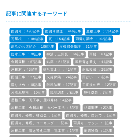
記事に関連するキーワード
雨漏り ：493記事
雨漏り修理 ：446記事
屋根工事 ：334記事
瓦屋根 ：186記事
瓦 ：154記事
雨漏り調査 ：108記事
高浜のお店紹介 ：106記事
屋根部分修理 ：81記事
防水工事 ：70記事
神清，三州瓦 ：66記事
雨樋 ：61記事
金属屋根 ：57記事
結露 ：54記事
屋根葺き替え ：44記事
屋根材 ：43記事
落ち葉よけ ：41記事
耐風改修 ：28記事
雨樋工事 ：27記事
火災保険 ：24記事
雨どい ：23記事
滑り止め ：18記事
耐風診断 ：17記事
工事後の声 ：12記事
片流れ屋根 ：10記事
現地調査 ：9記事
屋根塗装 ：7記事
屋根工事、瓦工事、屋根修繕 ：4記事
屋根工事、金属屋根、カバー工法 ：3記事
結露調査 ：2記事
雨漏り、修理、補助金 ：1記事
雨漏り、修理、自分で ：1記事
雨漏り、修理、コーキング ：1記事
雨漏り，サッシ ：1記事
屋根工事、葺き替え工事、瓦工事 ：1記事
耐震診断 ：1記事