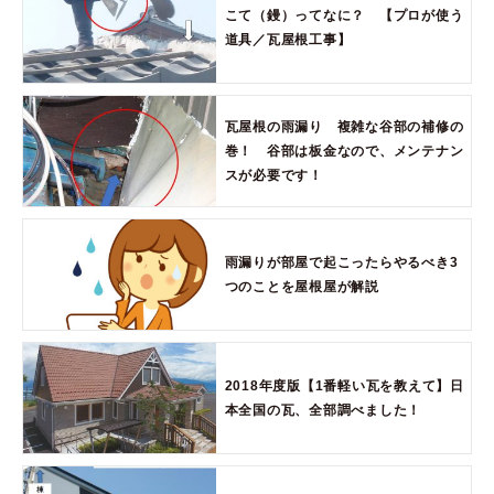
こて（鏝）ってなに？ 【プロが使う
道具／瓦屋根工事】
瓦屋根の雨漏り 複雑な谷部の補修の
巻！ 谷部は板金なので、メンテナン
スが必要です！
雨漏りが部屋で起こったらやるべき3
つのことを屋根屋が解説
2018年度版【1番軽い瓦を教えて】日
本全国の瓦、全部調べました！