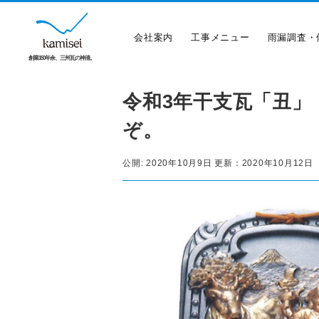
会社案内
工事メニュー
雨漏調査・
創業150年余、三州瓦の神清。
令和3年干支瓦「丑」
ぞ。
公開:
2020年10月9日
更新：
2020年10月12日