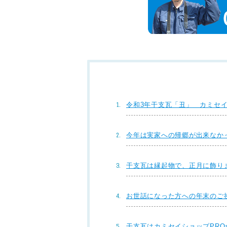
令和3年干支瓦「丑」 カミセイ
今年は実家への帰郷が出来なか
干支瓦は縁起物で、正月に飾り
お世話になった方への年末のご
干支瓦はカミセイショップPR