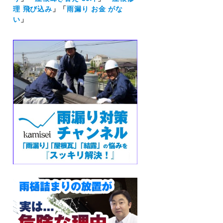
理 飛び込み
」「
雨漏り お金 がな
い
」