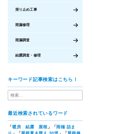
滑り止め工事
雨漏修理
雨漏調査
結露調査・修理
キーワード記事検索はこちら！
最近検索されているワード
「
暖房 結露 屋根
」「
雨樋 詰ま
り
」「
屋根葺き替え 30坪
」「
屋根修