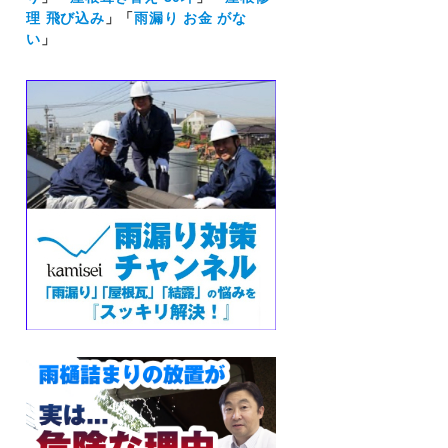
理 飛び込み
」「
雨漏り お金 がな
い
」