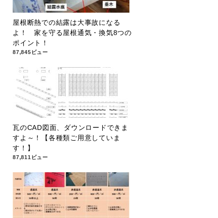
屋根断熱での結露は大事故になる
よ！ 家を守る屋根通気・換気8つの
ポイント！
87,845ビュー
瓦のCAD図面、ダウンロードできま
すよ～！【各種類ご用意していま
す！】
87,811ビュー