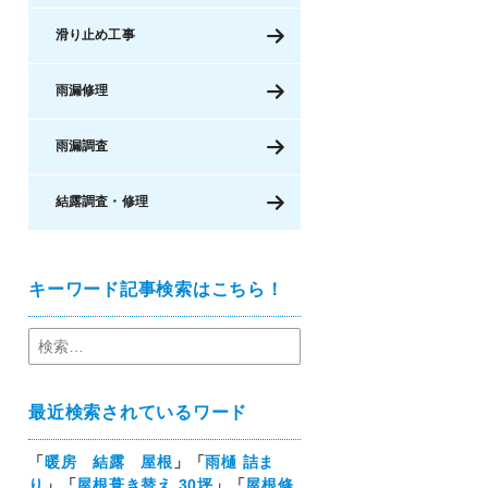
滑り止め工事
雨漏修理
雨漏調査
結露調査・修理
キーワード記事検索はこちら！
最近検索されているワード
「
暖房 結露 屋根
」「
雨樋 詰ま
り
」「
屋根葺き替え 30坪
」「
屋根修