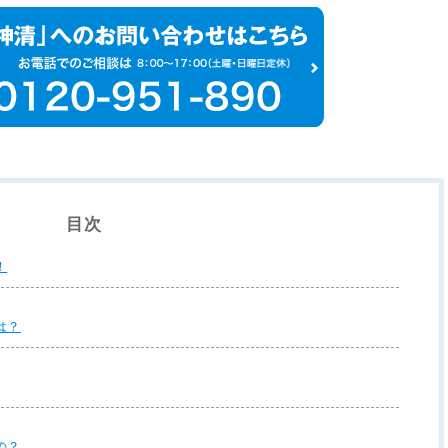
目次
！
は？
の？