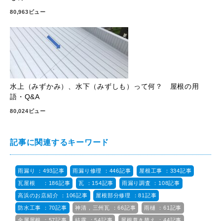
80,963ビュー
水上（みずかみ）、水下（みずしも）って何？ 屋根の用
語・Q&A
80,024ビュー
記事に関連するキーワード
雨漏り ：493記事
雨漏り修理 ：446記事
屋根工事 ：334記事
瓦屋根 ：186記事
瓦 ：154記事
雨漏り調査 ：108記事
高浜のお店紹介 ：106記事
屋根部分修理 ：81記事
防水工事 ：70記事
神清，三州瓦 ：66記事
雨樋 ：61記事
金属屋根 ：57記事
結露 ：54記事
屋根葺き替え ：44記事