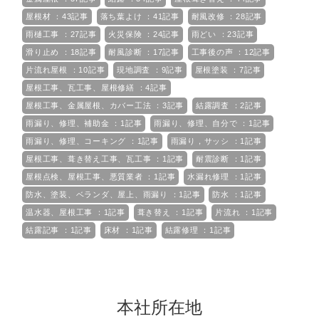
屋根材 ：43記事
落ち葉よけ ：41記事
耐風改修 ：28記事
雨樋工事 ：27記事
火災保険 ：24記事
雨どい ：23記事
滑り止め ：18記事
耐風診断 ：17記事
工事後の声 ：12記事
片流れ屋根 ：10記事
現地調査 ：9記事
屋根塗装 ：7記事
屋根工事、瓦工事、屋根修繕 ：4記事
屋根工事、金属屋根、カバー工法 ：3記事
結露調査 ：2記事
雨漏り、修理、補助金 ：1記事
雨漏り、修理、自分で ：1記事
雨漏り、修理、コーキング ：1記事
雨漏り，サッシ ：1記事
屋根工事、葺き替え工事、瓦工事 ：1記事
耐震診断 ：1記事
屋根点検、屋根工事、悪質業者 ：1記事
水漏れ修理 ：1記事
防水、塗装、ベランダ、屋上、雨漏り ：1記事
防水 ：1記事
温水器、屋根工事 ：1記事
葺き替え ：1記事
片流れ ：1記事
結露記事 ：1記事
床材 ：1記事
結露修理 ：1記事
本社所在地