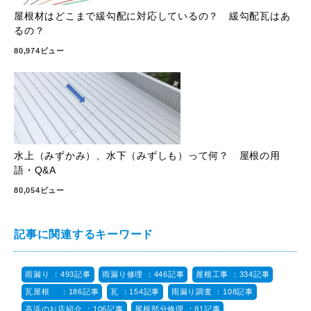
屋根材はどこまで緩勾配に対応しているの？ 緩勾配瓦はあ
るの？
80,974ビュー
水上（みずかみ）、水下（みずしも）って何？ 屋根の用
語・Q&A
80,054ビュー
記事に関連するキーワード
雨漏り ：493記事
雨漏り修理 ：446記事
屋根工事 ：334記事
瓦屋根 ：186記事
瓦 ：154記事
雨漏り調査 ：108記事
高浜のお店紹介 ：106記事
屋根部分修理 ：81記事