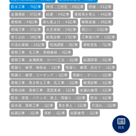
防水工事 ：70記事
神清，三州瓦 ：66記事
雨樋 ：61記事
金属屋根 ：57記事
結露 ：54記事
屋根葺き替え ：44記事
屋根材 ：43記事
落ち葉よけ ：41記事
耐風改修 ：28記事
雨樋工事 ：27記事
火災保険 ：24記事
雨どい ：23記事
滑り止め ：18記事
耐風診断 ：17記事
工事後の声 ：12記事
片流れ屋根 ：10記事
現地調査 ：9記事
屋根塗装 ：7記事
屋根工事、瓦工事、屋根修繕 ：4記事
屋根工事、金属屋根、カバー工法 ：3記事
結露調査 ：2記事
雨漏り、修理、補助金 ：1記事
雨漏り、修理、自分で ：1記事
雨漏り、修理、コーキング ：1記事
雨漏り，サッシ ：1記事
屋根工事、葺き替え工事、瓦工事 ：1記事
耐震診断 ：1記事
屋根点検、屋根工事、悪質業者 ：1記事
水漏れ修理 ：1記事
防水、塗装、ベランダ、屋上、雨漏り ：1記事
防水 ：1記事
温水器、屋根工事 ：1記事
葺き替え ：1記事
片流れ ：1記事
結露記事 ：1記事
床材 ：1記事
結露修理 ：1記事
目次