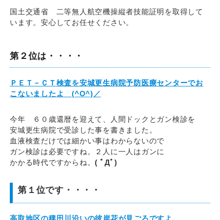
国土交通省 二等無人航空機操縦者技能証明を取得して
います。安心してお任せください。
第２位は・・・・
ＰＥＴ－ＣＴ検査を安城更生病院予防医療センターでお
こないましたよ (^O^)／
今年 ６０歳還暦を迎えて、人間ドックとガン検診を
安城更生病院で受診した事を書きました。
血液検査だけでは細かい事はわからないので
ガン検診は必要ですね。２人に一人はガンに
かかる時代ですからね。
( ﾟДﾟ)
第１位です・・・・
高取地区の稗田川沿いの彼岸花が見ごろですよ