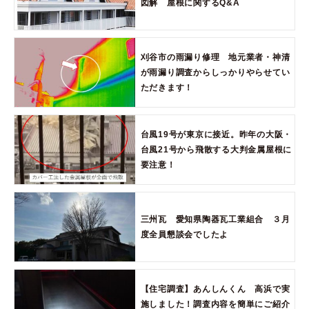
図解 屋根に関するQ&A
刈谷市の雨漏り修理 地元業者・神清
が雨漏り調査からしっかりやらせてい
ただきます！
台風19号が東京に接近。昨年の大阪・
台風21号から飛散する大判金属屋根に
要注意！
三州瓦 愛知県陶器瓦工業組合 ３月
度全員懇談会でしたよ
【住宅調査】あんしんくん 高浜で実
施しました！調査内容を簡単にご紹介