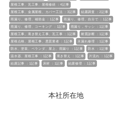
屋根工事、瓦工事、屋根修繕 ：4記事
屋根工事、金属屋根、カバー工法 ：3記事
結露調査 ：2記事
雨漏り、修理、補助金 ：1記事
雨漏り、修理、自分で ：1記事
雨漏り、修理、コーキング ：1記事
雨漏り，サッシ ：1記事
屋根工事、葺き替え工事、瓦工事 ：1記事
耐震診断 ：1記事
屋根点検、屋根工事、悪質業者 ：1記事
水漏れ修理 ：1記事
防水、塗装、ベランダ、屋上、雨漏り ：1記事
防水 ：1記事
温水器、屋根工事 ：1記事
葺き替え ：1記事
片流れ ：1記事
結露記事 ：1記事
床材 ：1記事
結露修理 ：1記事
本社所在地