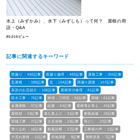
水上（みずかみ）、水下（みずしも）って何？ 屋根の用
語・Q&A
80,016ビュー
記事に関連するキーワード
雨漏り ：492記事
雨漏り修理 ：445記事
屋根工事 ：334記事
瓦屋根 ：186記事
瓦 ：154記事
雨漏り調査 ：107記事
高浜のお店紹介 ：106記事
屋根部分修理 ：81記事
防水工事 ：70記事
神清，三州瓦 ：66記事
雨樋 ：61記事
金属屋根 ：57記事
結露 ：54記事
屋根葺き替え ：44記事
屋根材 ：43記事
落ち葉よけ ：41記事
耐風改修 ：28記事
雨樋工事 ：27記事
火災保険 ：24記事
雨どい ：23記事
滑り止め ：18記事
耐風診断 ：17記事
工事後の声 ：12記事
片流れ屋根 ：10記事
現地調査 ：9記事
屋根塗装 ：7記事