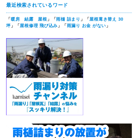
最近検索されているワード
「
暖房 結露 屋根
」「
雨樋 詰まり
」「
屋根葺き替え 30
坪
」「
屋根修理 飛び込み
」「
雨漏り お金 がない
」