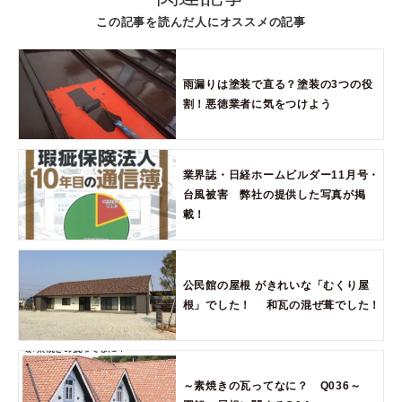
この記事を読んだ人にオススメの記事
雨漏りは塗装で直る？塗装の3つの役
割！悪徳業者に気をつけよう
業界誌・日経ホームビルダー11月号・
台風被害 弊社の提供した写真が掲
載！
公民館の屋根 がきれいな「むくり屋
根」でした！ 和瓦の混ぜ葺でした！
～素焼きの瓦ってなに？ Q036～