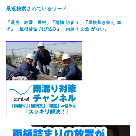
最近検索されているワード
「
暖房 結露 屋根
」「
雨樋 詰まり
」「
屋根葺き替え 30
坪
」「
屋根修理 飛び込み
」「
雨漏り お金 がない
」