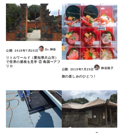
Dr.神谷
公開:
2019年7月25日
リトルワールド（愛知県犬山市）
で世界の屋根を見学 ② 島国〜アフ
リカ
神谷裕子
公開:
2019年7月25日
旅の楽しみのひとつ！