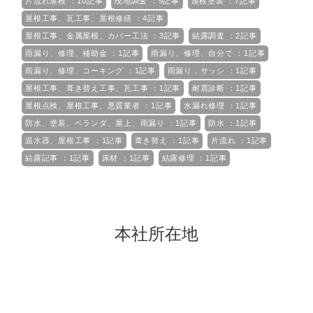
片流れ屋根 ：10記事
現地調査 ：9記事
屋根塗装 ：7記事
屋根工事、瓦工事、屋根修繕 ：4記事
屋根工事、金属屋根、カバー工法 ：3記事
結露調査 ：2記事
雨漏り、修理、補助金 ：1記事
雨漏り、修理、自分で ：1記事
雨漏り、修理、コーキング ：1記事
雨漏り，サッシ ：1記事
屋根工事、葺き替え工事、瓦工事 ：1記事
耐震診断 ：1記事
屋根点検、屋根工事、悪質業者 ：1記事
水漏れ修理 ：1記事
防水、塗装、ベランダ、屋上、雨漏り ：1記事
防水 ：1記事
温水器、屋根工事 ：1記事
葺き替え ：1記事
片流れ ：1記事
結露記事 ：1記事
床材 ：1記事
結露修理 ：1記事
本社所在地