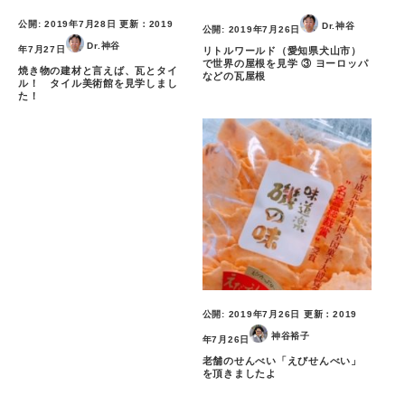
公開:
2019年7月28日
更新：
2019
Dr.神谷
公開:
2019年7月26日
Dr.神谷
年7月27日
リトルワールド（愛知県犬山市）
で世界の屋根を見学 ③ ヨーロッパ
焼き物の建材と言えば、瓦とタイ
などの瓦屋根
ル！ タイル美術館を見学しまし
た！
公開:
2019年7月26日
更新：
2019
神谷裕子
年7月26日
老舗のせんべい「えびせんべい」
を頂きましたよ