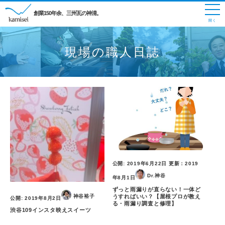
創業150年余、三州瓦の神清。
現場の職人日誌
公開:
2019年6月22日
更新：
2019
Dr.神谷
年8月1日
ずっと雨漏りが直らない！一体ど
うすればいい？【屋根プロが教え
神谷裕子
公開:
2019年8月2日
る・雨漏り調査と修理】
渋谷109インスタ映えスイーツ