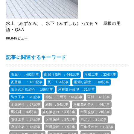
水上（みずかみ）、水下（みずしも）って何？ 屋根の用
語・Q&A
80,045ビュー
記事に関連するキーワード
雨漏り ：493記事
雨漏り修理 ：446記事
屋根工事 ：334記事
瓦屋根 ：186記事
瓦 ：154記事
雨漏り調査 ：108記事
高浜のお店紹介 ：106記事
屋根部分修理 ：81記事
防水工事 ：70記事
神清，三州瓦 ：66記事
雨樋 ：61記事
金属屋根 ：57記事
結露 ：54記事
屋根葺き替え ：44記事
屋根材 ：43記事
落ち葉よけ ：41記事
耐風改修 ：28記事
雨樋工事 ：27記事
火災保険 ：24記事
雨どい ：23記事
滑り止め ：18記事
耐風診断 ：17記事
工事後の声 ：12記事