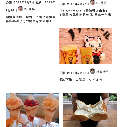
公開:
2019年6月7日
更新：
2019年
Dr.神谷
公開:
2019年7月24日
Dr.神谷
7月24日
リトルワールド（愛知県犬山市）
で世界の屋根を見学 ① 日本〜台湾
雨漏り症状・原因って何？雨漏り
修理事例とその費用を大公開！
神谷裕子
公開:
2019年7月23日
栄地下街 人気店 タピオカ