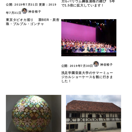
ガルバリウム鋼板屋根の錆び 5年
公開:
2019年7月31日
更新：
2019
で1.5倍に拡大しています！
神谷裕子
年7月31日
東京タピオカ巡り 茶BER・辰杏
珠・ブルプル・ゴンチャ
神谷裕子
公開:
2019年7月30日
洗足学園音楽大学のサマーミュー
ジカルショーケースを観に行きま
した！