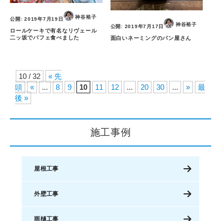
神谷裕子
公開:
2019年7月19日
神谷裕子
公開:
2019年7月17日
ロールケーキで有名なリヴェール
二ッ坂でパフェ食べました
面白いネーミングのパン屋さん
10 / 32
« 先
頭
«
...
8
9
10
11
12
...
20
30
...
»
最
後 »
施工事例
屋根工事
外壁工事
雨樋工事