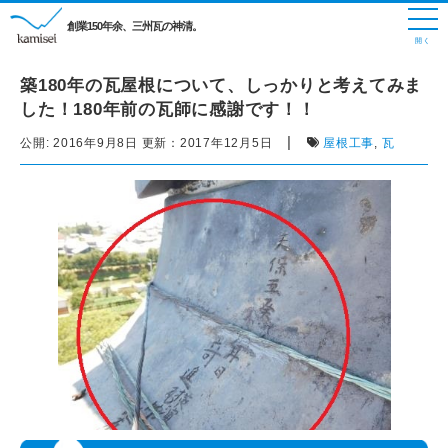
創業150年余、三州瓦の神清。
築180年の瓦屋根について、しっかりと考えてみま
した！180年前の瓦師に感謝です！！
|
公開:
2016年9月8日
更新：
2017年12月5日
屋根工事
,
瓦