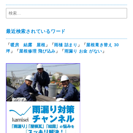
最近検索されているワード
「
暖房 結露 屋根
」「
雨樋 詰まり
」「
屋根葺き替え 30
坪
」「
屋根修理 飛び込み
」「
雨漏り お金 がない
」