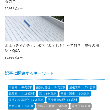
るの？
80,971ビュー
水上（みずかみ）、水下（みずしも）って何？ 屋根の用
語・Q&A
80,050ビュー
記事に関連するキーワード
雨漏り ：493記事
雨漏り修理 ：446記事
屋根工事 ：334記事
瓦屋根 ：186記事
瓦 ：154記事
雨漏り調査 ：108記事
高浜のお店紹介 ：106記事
屋根部分修理 ：81記事
防水工事 ：70記事
神清，三州瓦 ：66記事
雨樋 ：61記事