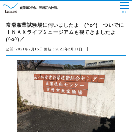
創業150年余、三州瓦の神清。
常滑窯業試験場に伺いましたよ (^o^) ついでに
ＩＮＡＸライブミュージアムも観てきましたよ
(^o^)／
|
公開:
2021年2月15日
更新：
2021年2月11日