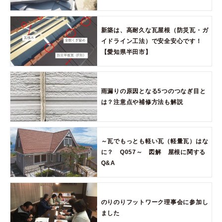
新築は、高耐久な瓦屋根（防災瓦・ガ
イドライン工法）で安全安心です！
【愛知県半田市】
雨漏りの原因となる5つのつなぎ目と
は？注意点や補修方法も解説
～瓦でもっとも軽い瓦（軽量瓦）はな
に？ Q057～ 図解 屋根に関する
Q&A
のりのりフットワーク理事会に参加し
ました