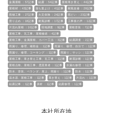
金属屋根 ：57記事
結露 ：54記事
屋根葺き替え ：44記事
屋根材 ：43記事
落ち葉よけ ：41記事
耐風改修 ：28記事
雨樋工事 ：27記事
火災保険 ：24記事
雨どい ：23記事
滑り止め ：18記事
耐風診断 ：17記事
工事後の声 ：12記事
片流れ屋根 ：10記事
現地調査 ：9記事
屋根塗装 ：7記事
屋根工事、瓦工事、屋根修繕 ：4記事
屋根工事、金属屋根、カバー工法 ：3記事
結露調査 ：2記事
雨漏り、修理、補助金 ：1記事
雨漏り、修理、自分で ：1記事
雨漏り、修理、コーキング ：1記事
雨漏り，サッシ ：1記事
屋根工事、葺き替え工事、瓦工事 ：1記事
耐震診断 ：1記事
屋根点検、屋根工事、悪質業者 ：1記事
水漏れ修理 ：1記事
防水、塗装、ベランダ、屋上、雨漏り ：1記事
防水 ：1記事
温水器、屋根工事 ：1記事
葺き替え ：1記事
片流れ ：1記事
結露記事 ：1記事
床材 ：1記事
結露修理 ：1記事
本社所在地