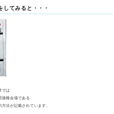
をしてみると・・・
章では
団接種会場である
約方法が記載されています。