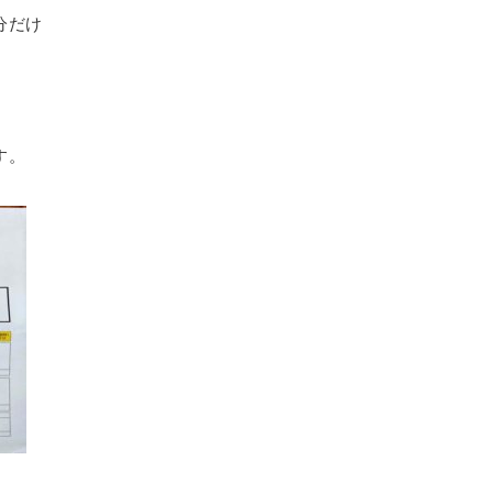
分だけ
。
、
す。