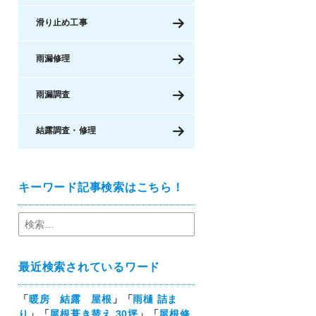
滑り止め工事
雨漏修理
雨漏調査
結露調査・修理
キーワード記事検索はこちら！
最近検索されているワード
「
暖房 結露 屋根
」「
雨樋 詰ま
り
」「
屋根葺き替え 30坪
」「
屋根修