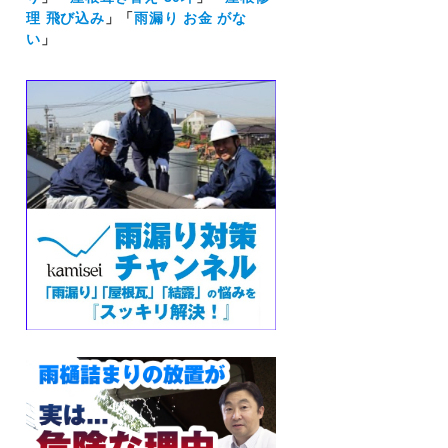
理 飛び込み
」「
雨漏り お金 がな
い
」