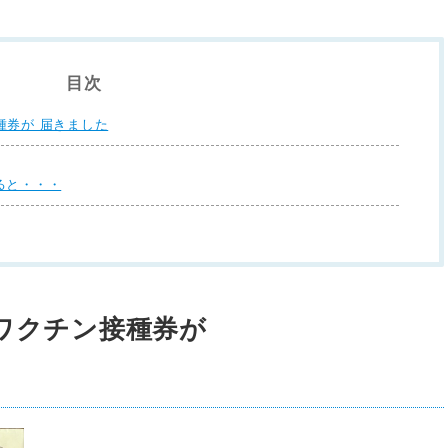
目次
種券が 届きました
ると・・・
ワクチン接種券が