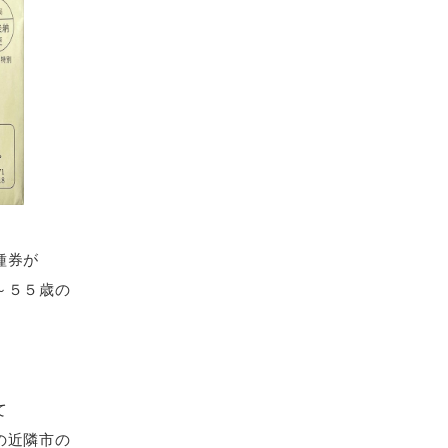
種券が
～５５歳の
て
の近隣市の