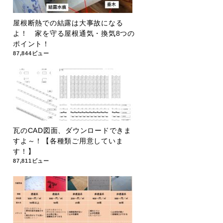
屋根断熱での結露は大事故になる
よ！ 家を守る屋根通気・換気8つの
ポイント！
87,844ビュー
瓦のCAD図面、ダウンロードできま
すよ～！【各種類ご用意していま
す！】
87,811ビュー