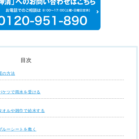
目次
置の方法
バケツで雨水を受ける
タオルや雑巾で給水する
ブルーシートを敷く