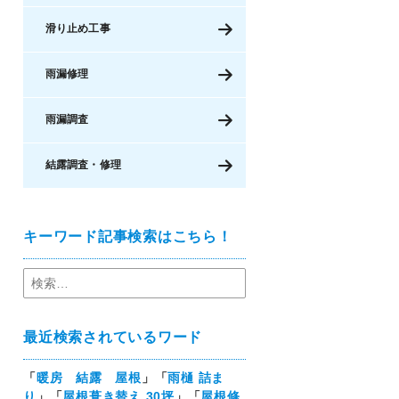
滑り止め工事
雨漏修理
雨漏調査
結露調査・修理
キーワード記事検索はこちら！
最近検索されているワード
「
暖房 結露 屋根
」「
雨樋 詰ま
り
」「
屋根葺き替え 30坪
」「
屋根修