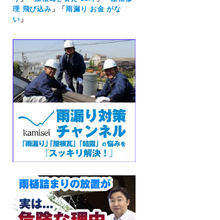
理 飛び込み
」「
雨漏り お金 がな
い
」