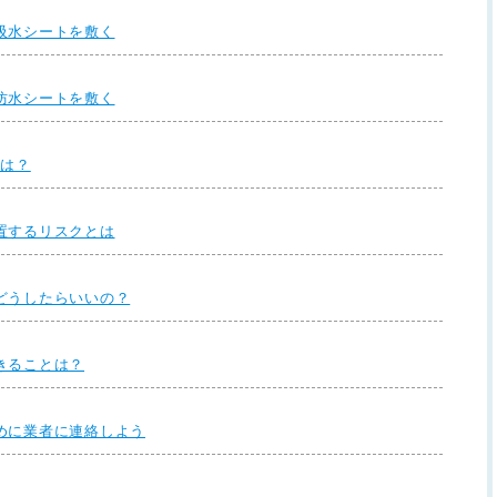
吸水シートを敷く
防水シートを敷く
とは？
置するリスクとは
どうしたらいいの？
きることは？
めに業者に連絡しよう