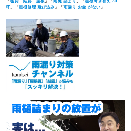
「
暖房 結露 屋根
」「
雨樋 詰まり
」「
屋根葺き替え 30
坪
」「
屋根修理 飛び込み
」「
雨漏り お金 がない
」