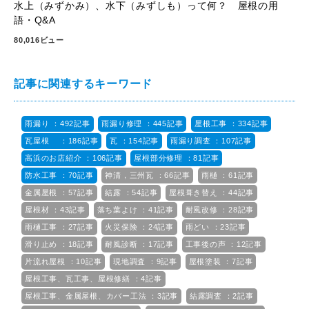
水上（みずかみ）、水下（みずしも）って何？ 屋根の用
語・Q&A
80,016ビュー
記事に関連するキーワード
雨漏り ：492記事
雨漏り修理 ：445記事
屋根工事 ：334記事
瓦屋根 ：186記事
瓦 ：154記事
雨漏り調査 ：107記事
高浜のお店紹介 ：106記事
屋根部分修理 ：81記事
防水工事 ：70記事
神清，三州瓦 ：66記事
雨樋 ：61記事
金属屋根 ：57記事
結露 ：54記事
屋根葺き替え ：44記事
屋根材 ：43記事
落ち葉よけ ：41記事
耐風改修 ：28記事
雨樋工事 ：27記事
火災保険 ：24記事
雨どい ：23記事
滑り止め ：18記事
耐風診断 ：17記事
工事後の声 ：12記事
片流れ屋根 ：10記事
現地調査 ：9記事
屋根塗装 ：7記事
屋根工事、瓦工事、屋根修繕 ：4記事
屋根工事、金属屋根、カバー工法 ：3記事
結露調査 ：2記事