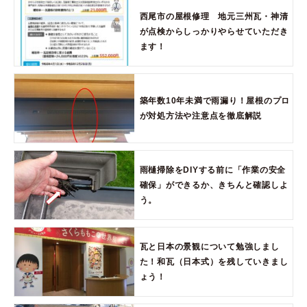
西尾市の屋根修理 地元三州瓦・神清
が点検からしっかりやらせていただき
ます！
築年数10年未満で雨漏り！屋根のプロ
が対処方法や注意点を徹底解説
雨樋掃除をDIYする前に「作業の安全
確保」ができるか、きちんと確認しよ
う。
瓦と日本の景観について勉強しまし
た！和瓦（日本式）を残していきまし
ょう！