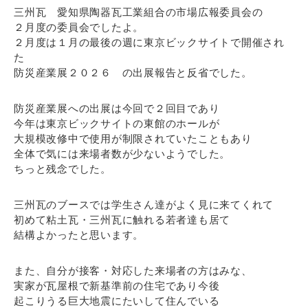
三州瓦 愛知県陶器瓦工業組合の市場広報委員会の
２月度の委員会でしたよ。
２月度は１月の最後の週に東京ビックサイトで開催され
た
防災産業展２０２６ の出展報告と反省でした。
防災産業展への出展は今回で２回目であり
今年は東京ビックサイトの東館のホールが
大規模改修中で使用が制限されていたこともあり
全体で気には来場者数が少ないようでした。
ちっと残念でした。
三州瓦のブースでは学生さん達がよく見に来てくれて
初めて粘土瓦・三州瓦に触れる若者達も居て
結構よかったと思います。
また、自分が接客・対応した来場者の方はみな、
実家が瓦屋根で新基準前の住宅であり今後
起こりうる巨大地震にたいして住んでいる