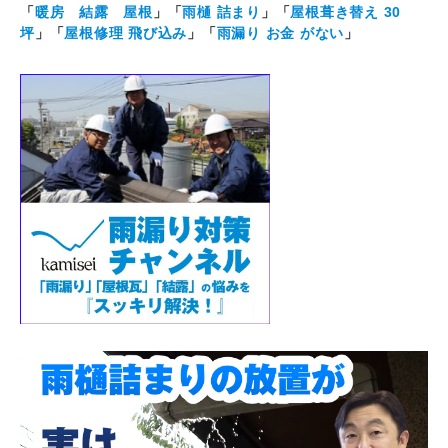
「
暖房 結露 屋根
」「
雨樋 詰まり
」「
屋根葺き替え 30
坪
」「
屋根修理 飛び込み
」「
雨漏り お金 がない
」