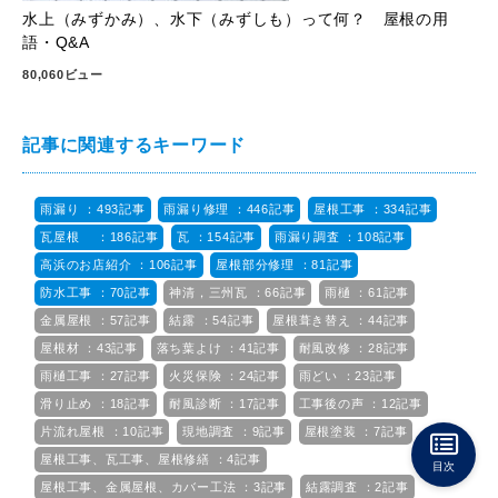
水上（みずかみ）、水下（みずしも）って何？ 屋根の用
語・Q&A
80,060ビュー
記事に関連するキーワード
雨漏り ：493記事
雨漏り修理 ：446記事
屋根工事 ：334記事
瓦屋根 ：186記事
瓦 ：154記事
雨漏り調査 ：108記事
高浜のお店紹介 ：106記事
屋根部分修理 ：81記事
防水工事 ：70記事
神清，三州瓦 ：66記事
雨樋 ：61記事
金属屋根 ：57記事
結露 ：54記事
屋根葺き替え ：44記事
屋根材 ：43記事
落ち葉よけ ：41記事
耐風改修 ：28記事
雨樋工事 ：27記事
火災保険 ：24記事
雨どい ：23記事
滑り止め ：18記事
耐風診断 ：17記事
工事後の声 ：12記事
片流れ屋根 ：10記事
現地調査 ：9記事
屋根塗装 ：7記事
屋根工事、瓦工事、屋根修繕 ：4記事
目次
屋根工事、金属屋根、カバー工法 ：3記事
結露調査 ：2記事