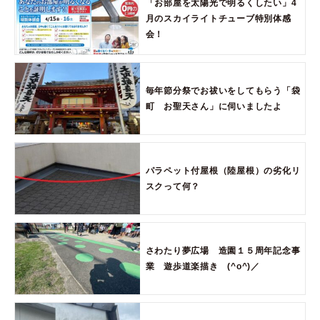
「お部屋を太陽光で明るくしたい」4
月のスカイライトチューブ特別体感
会！
毎年節分祭でお祓いをしてもらう「袋
町 お聖天さん」に伺いましたよ
パラペット付屋根（陸屋根）の劣化リ
スクって何？
さわたり夢広場 造園１５周年記念事
業 遊歩道楽描き (^o^)／