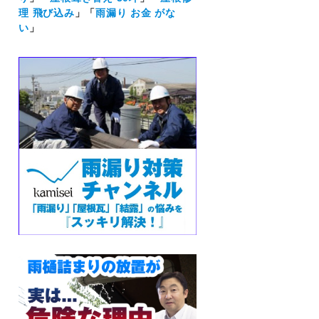
理 飛び込み
」「
雨漏り お金 がな
い
」