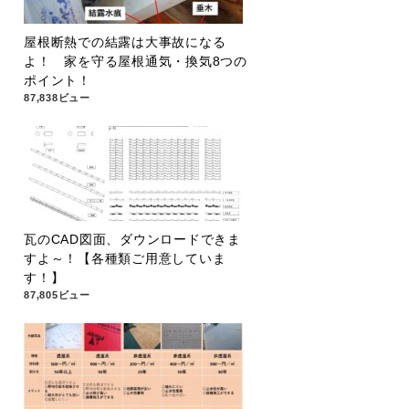
屋根断熱での結露は大事故になる
よ！ 家を守る屋根通気・換気8つの
ポイント！
87,838ビュー
瓦のCAD図面、ダウンロードできま
すよ～！【各種類ご用意していま
す！】
87,805ビュー