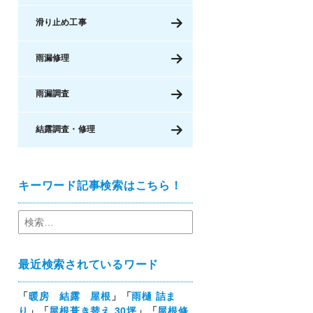
滑り止め工事
雨漏修理
雨漏調査
結露調査・修理
キーワード記事検索はこちら！
最近検索されているワード
「
暖房 結露 屋根
」「
雨樋 詰ま
り
」「
屋根葺き替え 30坪
」「
屋根修