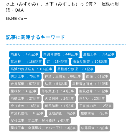
水上（みずかみ）、水下（みずしも）って何？ 屋根の用
語・Q&A
80,056ビュー
記事に関連するキーワード
雨漏り ：493記事
雨漏り修理 ：446記事
屋根工事 ：334記事
瓦屋根 ：186記事
瓦 ：154記事
雨漏り調査 ：108記事
高浜のお店紹介 ：106記事
屋根部分修理 ：81記事
防水工事 ：70記事
神清，三州瓦 ：66記事
雨樋 ：61記事
金属屋根 ：57記事
結露 ：54記事
屋根葺き替え ：44記事
屋根材 ：43記事
落ち葉よけ ：41記事
耐風改修 ：28記事
雨樋工事 ：27記事
火災保険 ：24記事
雨どい ：23記事
滑り止め ：18記事
耐風診断 ：17記事
工事後の声 ：12記事
片流れ屋根 ：10記事
現地調査 ：9記事
屋根塗装 ：7記事
屋根工事、瓦工事、屋根修繕 ：4記事
屋根工事、金属屋根、カバー工法 ：3記事
結露調査 ：2記事