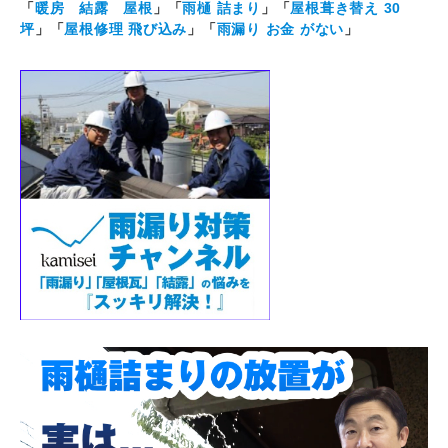
「
暖房 結露 屋根
」「
雨樋 詰まり
」「
屋根葺き替え 30
坪
」「
屋根修理 飛び込み
」「
雨漏り お金 がない
」