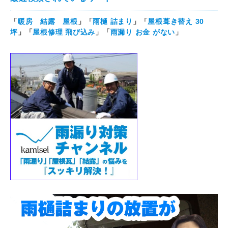
「
暖房 結露 屋根
」「
雨樋 詰まり
」「
屋根葺き替え 30
坪
」「
屋根修理 飛び込み
」「
雨漏り お金 がない
」