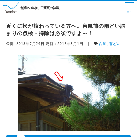
創業150年余、三州瓦の神清。
近くに松が植わっている方へ。台風前の雨どい詰
まりの点検・掃除は必須ですよ～！
|
公開:
2018年7月26日
更新：
2018年8月1日
台風
,
雨どい