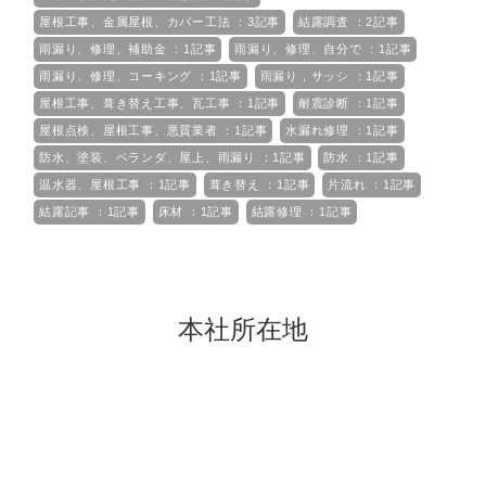
屋根工事、金属屋根、カバー工法 ：3記事
結露調査 ：2記事
雨漏り、修理、補助金 ：1記事
雨漏り、修理、自分で ：1記事
雨漏り、修理、コーキング ：1記事
雨漏り，サッシ ：1記事
屋根工事、葺き替え工事、瓦工事 ：1記事
耐震診断 ：1記事
屋根点検、屋根工事、悪質業者 ：1記事
水漏れ修理 ：1記事
防水、塗装、ベランダ、屋上、雨漏り ：1記事
防水 ：1記事
温水器、屋根工事 ：1記事
葺き替え ：1記事
片流れ ：1記事
結露記事 ：1記事
床材 ：1記事
結露修理 ：1記事
本社所在地