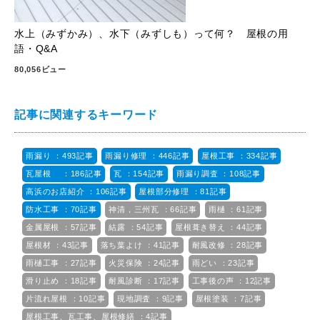
水上（みずかみ）、水下（みずしも）って何？ 屋根の用
語・Q&A
80,056ビュー
記事に関連するキーワード
雨漏り ：493記事
雨漏り修理 ：446記事
屋根工事 ：334記事
瓦屋根 ：186記事
瓦 ：154記事
雨漏り調査 ：108記事
高浜のお店紹介 ：106記事
屋根部分修理 ：81記事
防水工事 ：70記事
神清，三州瓦 ：66記事
雨樋 ：61記事
金属屋根 ：57記事
結露 ：54記事
屋根葺き替え ：44記事
屋根材 ：43記事
落ち葉よけ ：41記事
耐風改修 ：28記事
雨樋工事 ：27記事
火災保険 ：24記事
雨どい ：23記事
滑り止め ：18記事
耐風診断 ：17記事
工事後の声 ：12記事
片流れ屋根 ：10記事
現地調査 ：9記事
屋根塗装 ：7記事
屋根工事、瓦工事、屋根修繕 ：4記事