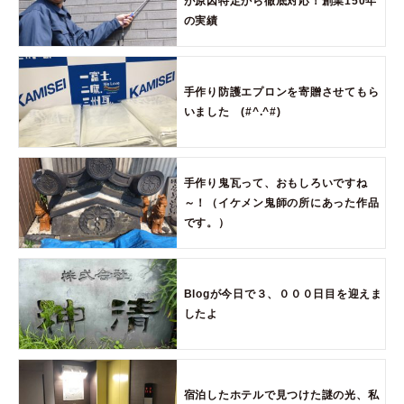
が原因特定から徹底対応！創業150年
の実績
手作り防護エプロンを寄贈させてもら
いました (#^.^#)
手作り鬼瓦って、おもしろいですね
～！（イケメン鬼師の所にあった作品
です。）
Blogが今日で３、０００日目を迎えま
したよ
宿泊したホテルで見つけた謎の光、私