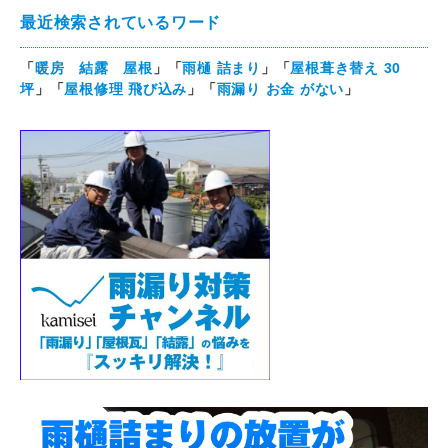
最近検索されているワード
「
暖房 結露 屋根
」「
雨樋 詰まり
」「
屋根葺き替え 30
坪
」「
屋根修理 飛び込み
」「
雨漏り お金 がない
」