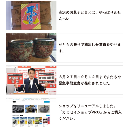
高浜のお菓子と言えば、やっぱり瓦せ
んべい
せともの祭りで蔵出し骨董市をやりま
す。
８月２７日～９月１２日までまたもや
緊急事態宣言が発出されました
ショップをリニューアルしました。
「カミセイショップPRO」からご購入
ください。