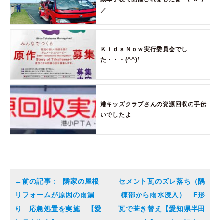
／
ＫｉｄｓＮｏｗ実行委員会でし
た・・・(^^)/
港キッズクラブさんの資源回収の手伝
いでしたよ
隣家の屋根
セメント瓦のズレ落ち（隅
リフォームが原因の雨漏
棟部から雨水浸入） F形
り 応急処置を実施 【愛
瓦で葺き替え【愛知県半田