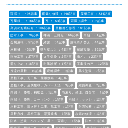
雨漏り ：493記事
雨漏り修理 ：446記事
屋根工事 ：334記事
瓦屋根 ：186記事
瓦 ：154記事
雨漏り調査 ：108記事
高浜のお店紹介 ：106記事
屋根部分修理 ：81記事
防水工事 ：70記事
神清，三州瓦 ：66記事
雨樋 ：61記事
金属屋根 ：57記事
結露 ：54記事
屋根葺き替え ：44記事
屋根材 ：43記事
落ち葉よけ ：41記事
耐風改修 ：28記事
雨樋工事 ：27記事
火災保険 ：24記事
雨どい ：23記事
滑り止め ：18記事
耐風診断 ：17記事
工事後の声 ：12記事
片流れ屋根 ：10記事
現地調査 ：9記事
屋根塗装 ：7記事
屋根工事、瓦工事、屋根修繕 ：4記事
屋根工事、金属屋根、カバー工法 ：3記事
結露調査 ：2記事
雨漏り、修理、補助金 ：1記事
雨漏り、修理、自分で ：1記事
雨漏り、修理、コーキング ：1記事
雨漏り，サッシ ：1記事
屋根工事、葺き替え工事、瓦工事 ：1記事
耐震診断 ：1記事
屋根点検、屋根工事、悪質業者 ：1記事
水漏れ修理 ：1記事
防水、塗装、ベランダ、屋上、雨漏り ：1記事
防水 ：1記事