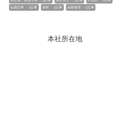
温水器、屋根工事 ：1記事
葺き替え ：1記事
片流れ ：1記事
結露記事 ：1記事
床材 ：1記事
結露修理 ：1記事
本社所在地