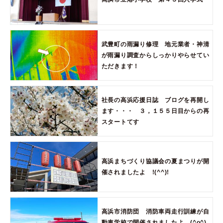
武豊町の雨漏り修理 地元業者・神清
が雨漏り調査からしっかりやらせてい
ただきます！
社長の高浜応援日誌 ブログを再開し
ます・・・ ３，１５５日目からの再
スタートてす
高浜まちづくり協議会の夏まつりが開
催されましたよ !(^^)!
高浜市消防団 消防車両走行訓練が自
動車学校で開催されましたよ (^o^)