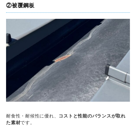
②被覆鋼板
耐食性・耐候性に優れ、
コストと性能のバランスが取れ
た素材
です。