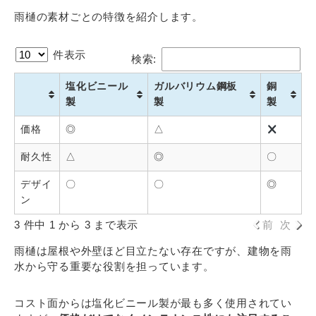
雨樋の素材ごとの特徴を紹介します。
件表示
検索:
塩化ビニール
ガルバリウム鋼板
銅
製
製
製
価格
◎
△
耐久性
△
◎
〇
デザイ
〇
〇
◎
ン
3 件中 1 から 3 まで表示
前
次
雨樋は屋根や外壁ほど目立たない存在ですが、建物を雨
水から守る重要な役割を担っています。
コスト面からは塩化ビニール製が最も多く使用されてい