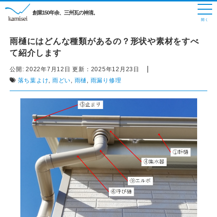
創業150年余、三州瓦の神清。
雨樋にはどんな種類があるの？形状や素材をすべ
て紹介します
|
公開:
2022年7月12日
更新：
2025年12月23日
落ち葉よけ
,
雨どい
,
雨樋
,
雨漏り修理