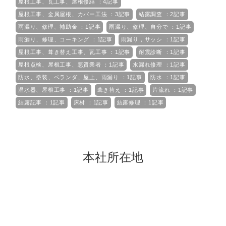
屋根工事、瓦工事、屋根修繕 ：4記事
屋根工事、金属屋根、カバー工法 ：3記事
結露調査 ：2記事
雨漏り、修理、補助金 ：1記事
雨漏り、修理、自分で ：1記事
雨漏り、修理、コーキング ：1記事
雨漏り，サッシ ：1記事
屋根工事、葺き替え工事、瓦工事 ：1記事
耐震診断 ：1記事
屋根点検、屋根工事、悪質業者 ：1記事
水漏れ修理 ：1記事
防水、塗装、ベランダ、屋上、雨漏り ：1記事
防水 ：1記事
温水器、屋根工事 ：1記事
葺き替え ：1記事
片流れ ：1記事
結露記事 ：1記事
床材 ：1記事
結露修理 ：1記事
本社所在地