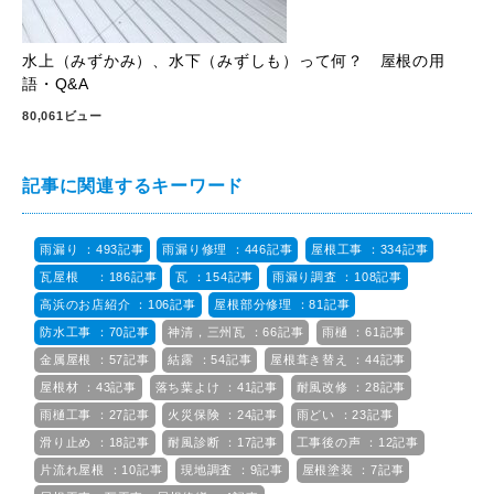
水上（みずかみ）、水下（みずしも）って何？ 屋根の用
語・Q&A
80,061ビュー
記事に関連するキーワード
雨漏り ：493記事
雨漏り修理 ：446記事
屋根工事 ：334記事
瓦屋根 ：186記事
瓦 ：154記事
雨漏り調査 ：108記事
高浜のお店紹介 ：106記事
屋根部分修理 ：81記事
防水工事 ：70記事
神清，三州瓦 ：66記事
雨樋 ：61記事
金属屋根 ：57記事
結露 ：54記事
屋根葺き替え ：44記事
屋根材 ：43記事
落ち葉よけ ：41記事
耐風改修 ：28記事
雨樋工事 ：27記事
火災保険 ：24記事
雨どい ：23記事
滑り止め ：18記事
耐風診断 ：17記事
工事後の声 ：12記事
片流れ屋根 ：10記事
現地調査 ：9記事
屋根塗装 ：7記事