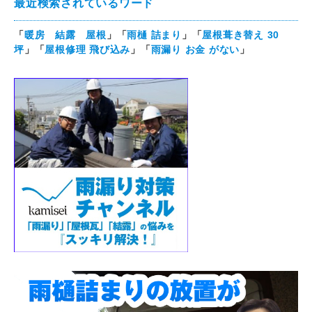
最近検索されているワード
「
暖房 結露 屋根
」「
雨樋 詰まり
」「
屋根葺き替え 30
坪
」「
屋根修理 飛び込み
」「
雨漏り お金 がない
」