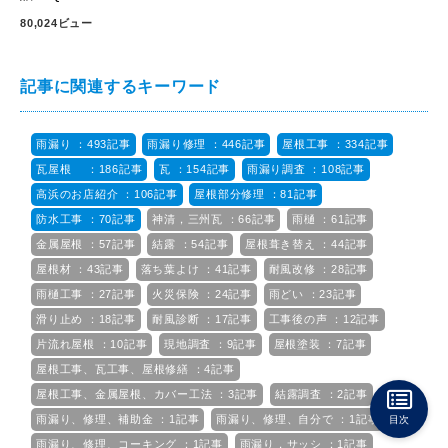
80,024ビュー
記事に関連するキーワード
雨漏り ：493記事
雨漏り修理 ：446記事
屋根工事 ：334記事
瓦屋根 ：186記事
瓦 ：154記事
雨漏り調査 ：108記事
高浜のお店紹介 ：106記事
屋根部分修理 ：81記事
防水工事 ：70記事
神清，三州瓦 ：66記事
雨樋 ：61記事
金属屋根 ：57記事
結露 ：54記事
屋根葺き替え ：44記事
屋根材 ：43記事
落ち葉よけ ：41記事
耐風改修 ：28記事
雨樋工事 ：27記事
火災保険 ：24記事
雨どい ：23記事
滑り止め ：18記事
耐風診断 ：17記事
工事後の声 ：12記事
片流れ屋根 ：10記事
現地調査 ：9記事
屋根塗装 ：7記事
屋根工事、瓦工事、屋根修繕 ：4記事
屋根工事、金属屋根、カバー工法 ：3記事
結露調査 ：2記事
雨漏り、修理、補助金 ：1記事
雨漏り、修理、自分で ：1記事
目次
雨漏り、修理、コーキング ：1記事
雨漏り，サッシ ：1記事