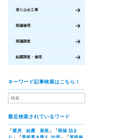
滑り止め工事
雨漏修理
雨漏調査
結露調査・修理
キーワード記事検索はこちら！
最近検索されているワード
「
暖房 結露 屋根
」「
雨樋 詰ま
り
」「
屋根葺き替え 30坪
」「
屋根修