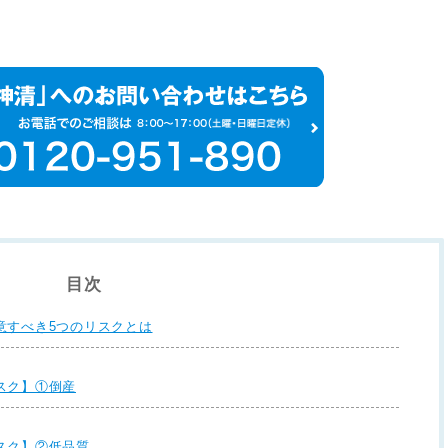
目次
意すべき5つのリスクとは
スク】①倒産
スク】②低品質