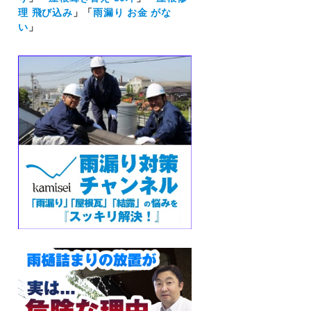
理 飛び込み
」「
雨漏り お金 がな
い
」