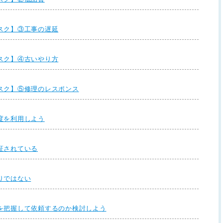
スク】③工事の遅延
スク】④古いやり方
スク】⑤修理のレスポンス
度を利用しよう
証されている
りではない
を把握して依頼するのか検討しよう