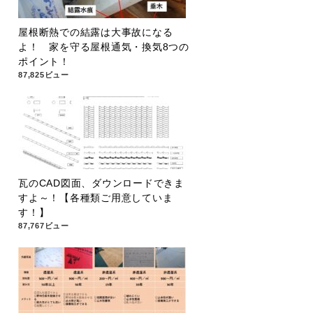
屋根断熱での結露は大事故になる
よ！ 家を守る屋根通気・換気8つの
ポイント！
87,825ビュー
瓦のCAD図面、ダウンロードできま
すよ～！【各種類ご用意していま
す！】
87,767ビュー