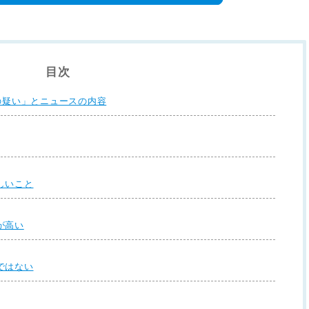
目次
の疑い」とニュースの内容
しいこと
が高い
ではない