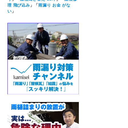
理 飛び込み
」「
雨漏り お金 がな
い
」