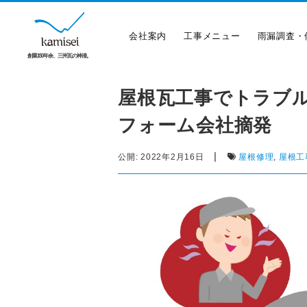
会社案内
工事メニュー
雨漏調査・
創業150年余、三州瓦の神清。
屋根瓦工事でトラブ
フォーム会社摘発
|
公開:
2022年2月16日
屋根修理
,
屋根工