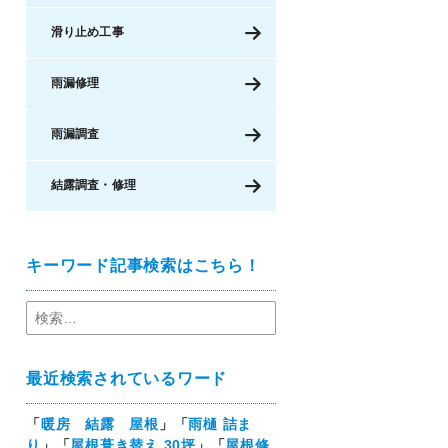
滑り止め工事
雨漏修理
雨漏調査
結露調査・修理
キーワード記事検索はこちら！
最近検索されているワード
「
暖房 結露 屋根
」「
雨樋 詰ま
り
」「
屋根葺き替え 30坪
」「
屋根修