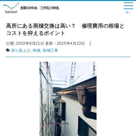
創業150年余、三州瓦の神清。
高所にある雨樋交換は高い？ 修理費用の相場と
コストを抑えるポイント
|
公開:
2022年8月21日
更新：
2025年4月22日
落ち葉よけ
,
雨樋
,
雨樋工事