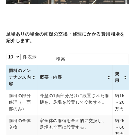
足場ありの場合の雨樋の交換・修理にかかる費用相場を
紹介します。
件表示
検索:
雨樋のメン
費
テナンス内
概要・内容
用
容
雨樋の部分
外壁の1面部分だけに設置された雨
約15
修理（一面
樋を、足場を設置して交換する。
～20
部のみ）
万円
雨樋の全体
家全体の雨樋を全面的に交換し、
約25
交換
足場も全面に設置する。
～60
万円