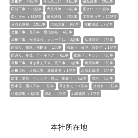
屋根材 ：43記事
落ち葉よけ ：41記事
耐風改修 ：28記事
雨樋工事 ：27記事
火災保険 ：24記事
雨どい ：23記事
滑り止め ：18記事
耐風診断 ：17記事
工事後の声 ：12記事
片流れ屋根 ：10記事
現地調査 ：9記事
屋根塗装 ：7記事
屋根工事、瓦工事、屋根修繕 ：4記事
屋根工事、金属屋根、カバー工法 ：3記事
結露調査 ：2記事
雨漏り、修理、補助金 ：1記事
雨漏り、修理、自分で ：1記事
雨漏り、修理、コーキング ：1記事
雨漏り，サッシ ：1記事
屋根工事、葺き替え工事、瓦工事 ：1記事
耐震診断 ：1記事
屋根点検、屋根工事、悪質業者 ：1記事
水漏れ修理 ：1記事
防水、塗装、ベランダ、屋上、雨漏り ：1記事
防水 ：1記事
温水器、屋根工事 ：1記事
葺き替え ：1記事
片流れ ：1記事
結露記事 ：1記事
床材 ：1記事
結露修理 ：1記事
本社所在地