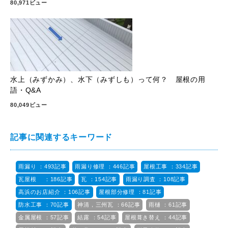
80,971ビュー
水上（みずかみ）、水下（みずしも）って何？ 屋根の用
語・Q&A
80,049ビュー
記事に関連するキーワード
雨漏り ：493記事
雨漏り修理 ：446記事
屋根工事 ：334記事
瓦屋根 ：186記事
瓦 ：154記事
雨漏り調査 ：108記事
高浜のお店紹介 ：106記事
屋根部分修理 ：81記事
防水工事 ：70記事
神清，三州瓦 ：66記事
雨樋 ：61記事
金属屋根 ：57記事
結露 ：54記事
屋根葺き替え ：44記事