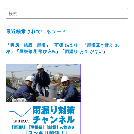
最近検索されているワード
「
暖房 結露 屋根
」「
雨樋 詰まり
」「
屋根葺き替え 30
坪
」「
屋根修理 飛び込み
」「
雨漏り お金 がない
」