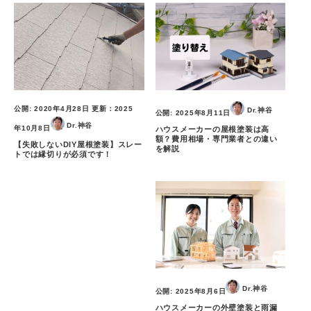
公開:
2020年4月28日
更新：
2025
Dr.神谷
公開:
2025年8月11日
Dr.神谷
年10月8日
ハウスメーカーの屋根塗装は高
額？費用相場・専門業者との違い
【失敗しないDIY屋根塗装】スレー
を解説
トでは縁切りが必須です！
Dr.神谷
公開:
2025年8月6日
ハウスメーカーの外壁塗装と雨漏