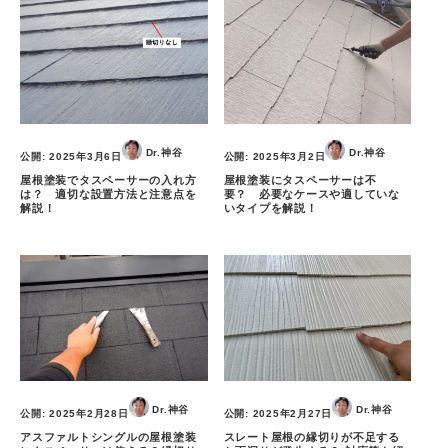
Dr.神谷
Dr.神谷
公開:
2025年3月6日
公開:
2025年3月2日
屋根塗装でタスペーサーの入れ方
屋根塗装にタスペーサーは不
は？ 適切な設置方法と注意点を
要？ 必要なケースや適していな
解説！
いタイプを解説！
Dr.神谷
Dr.神谷
公開:
2025年2月28日
公開:
2025年2月27日
アスファルトシングルの屋根塗装
スレート屋根の縁切りが不足する