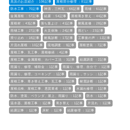
高浜のお店紹介 ：106記事
屋根部分修理 ：81記事
防水工事 ：70記事
神清，三州瓦 ：66記事
雨樋 ：61記事
金属屋根 ：57記事
結露 ：54記事
屋根葺き替え ：44記事
屋根材 ：43記事
落ち葉よけ ：41記事
耐風改修 ：28記事
雨樋工事 ：27記事
火災保険 ：24記事
雨どい ：23記事
滑り止め ：18記事
耐風診断 ：17記事
工事後の声 ：12記事
片流れ屋根 ：10記事
現地調査 ：9記事
屋根塗装 ：7記事
屋根工事、瓦工事、屋根修繕 ：4記事
屋根工事、金属屋根、カバー工法 ：3記事
結露調査 ：2記事
雨漏り、修理、補助金 ：1記事
雨漏り、修理、自分で ：1記事
雨漏り、修理、コーキング ：1記事
雨漏り，サッシ ：1記事
屋根工事、葺き替え工事、瓦工事 ：1記事
耐震診断 ：1記事
屋根点検、屋根工事、悪質業者 ：1記事
水漏れ修理 ：1記事
防水、塗装、ベランダ、屋上、雨漏り ：1記事
防水 ：1記事
温水器、屋根工事 ：1記事
葺き替え ：1記事
片流れ ：1記事
結露記事 ：1記事
床材 ：1記事
結露修理 ：1記事