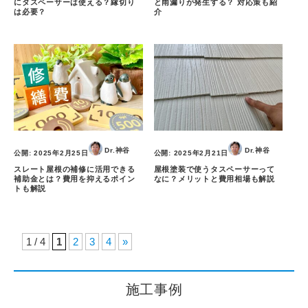
にタスペーサーは使える？縁切り
と雨漏りが発生する？ 対応策も紹
は必要？
介
Dr.神谷
Dr.神谷
公開:
2025年2月25日
公開:
2025年2月21日
スレート屋根の補修に活用できる
屋根塗装で使うタスペーサーって
補助金とは？費用を抑えるポイン
なに？メリットと費用相場も解説
トも解説
1 / 4
1
2
3
4
»
施工事例