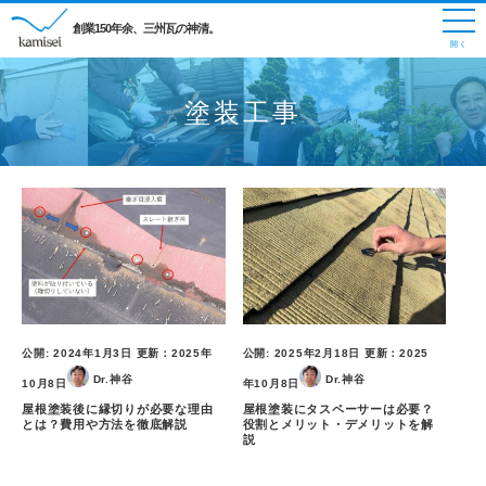
創業150年余、三州瓦の神清。
塗装工事
公開:
2024年1月3日
更新：
2025年
公開:
2025年2月18日
更新：
2025
Dr.神谷
Dr.神谷
10月8日
年10月8日
屋根塗装後に縁切りが必要な理由
屋根塗装にタスペーサーは必要？
とは？費用や方法を徹底解説
役割とメリット・デメリットを解
説