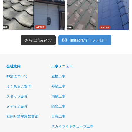
さらに読み込む
Instagram でフォロー
会社案内
工事メニュー
神清について
屋根工事
よくあるご質問
外壁工事
スタッフ紹介
雨樋工事
メディア紹介
防水工事
瓦割り道場愛知支部
天窓工事
スカイライトチューブ工事