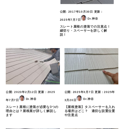
公開:
2017年10月30日
更新：
Dr.神谷
2025年7月7日
スレート屋根の塗装での注意点！
縁切り・スペーサーを詳しく解
説！
公開:
2023年2月12日
更新：
2025
公開:
2025年3月7日
更新：
2025年
Dr.神谷
Dr.神谷
年7月7日
3月20日
スレート屋根に塗装が必要な3つの
【屋根塗装】タスペーサーを入れ
理由とは？屋根屋が詳しく解説し
る場所はどこ？ 適切な設置位置
ます
や注意点