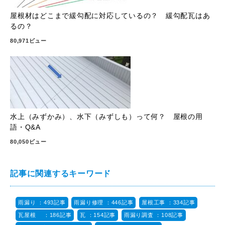
屋根材はどこまで緩勾配に対応しているの？ 緩勾配瓦はあ
るの？
80,971ビュー
水上（みずかみ）、水下（みずしも）って何？ 屋根の用
語・Q&A
80,050ビュー
記事に関連するキーワード
雨漏り ：493記事
雨漏り修理 ：446記事
屋根工事 ：334記事
瓦屋根 ：186記事
瓦 ：154記事
雨漏り調査 ：108記事