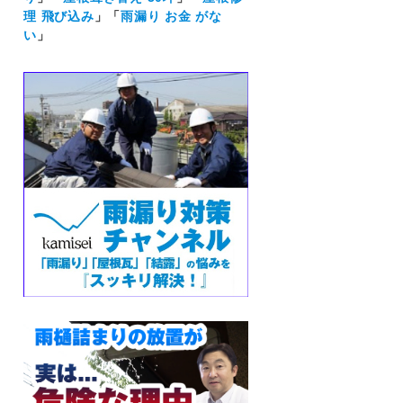
理 飛び込み
」「
雨漏り お金 がな
い
」