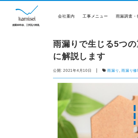
会社案内
工事メニュー
雨漏調査・
創業150年余、三州瓦の神清。
雨漏りで生じる5つ
に解説します
|
公開:
2021年4月10日
雨漏り
,
雨漏り修