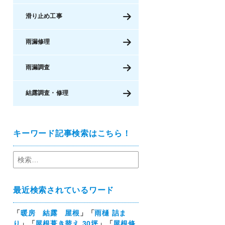
滑り止め工事
雨漏修理
雨漏調査
結露調査・修理
キーワード記事検索はこちら！
最近検索されているワード
「
暖房 結露 屋根
」「
雨樋 詰ま
り
」「
屋根葺き替え 30坪
」「
屋根修