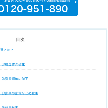
目次
影響とは？
】①構造体の劣化
】②資産価値の低下
】③家具や家電などの被害
】④健康被害