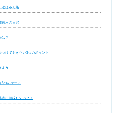
工法は不可能
理費用の目安
順は？
をつけておきたい3つのポイント
えよう
き3つのケース
業者に相談してみよう