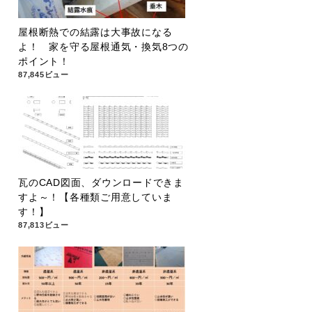
屋根断熱での結露は大事故になる
よ！ 家を守る屋根通気・換気8つの
ポイント！
87,845ビュー
瓦のCAD図面、ダウンロードできま
すよ～！【各種類ご用意していま
す！】
87,813ビュー