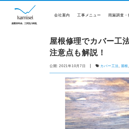
会社案内
工事メニュー
雨漏調査・
創業150年余、三州瓦の神清。
屋根修理でカバー工
注意点も解説！
|
公開:
2021年10月7日
カバー工法
,
屋根