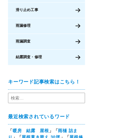
滑り止め工事
雨漏修理
雨漏調査
結露調査・修理
キーワード記事検索はこちら！
最近検索されているワード
「
暖房 結露 屋根
」「
雨樋 詰ま
り
」「
屋根葺き替え 30坪
」「
屋根修