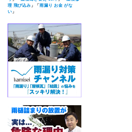
理 飛び込み
」「
雨漏り お金 がな
い
」