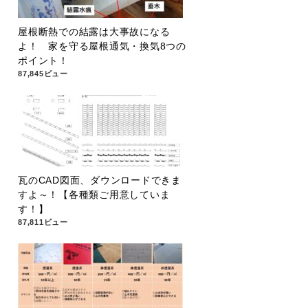
屋根断熱での結露は大事故になる
よ！ 家を守る屋根通気・換気8つの
ポイント！
87,845ビュー
瓦のCAD図面、ダウンロードできま
すよ～！【各種類ご用意していま
す！】
87,811ビュー