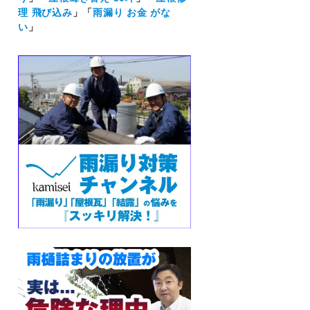
理 飛び込み
」「
雨漏り お金 がな
い
」