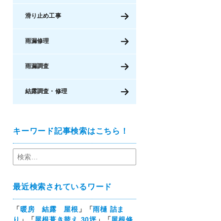
滑り止め工事
雨漏修理
雨漏調査
結露調査・修理
キーワード記事検索はこちら！
最近検索されているワード
「
暖房 結露 屋根
」「
雨樋 詰ま
り
」「
屋根葺き替え 30坪
」「
屋根修