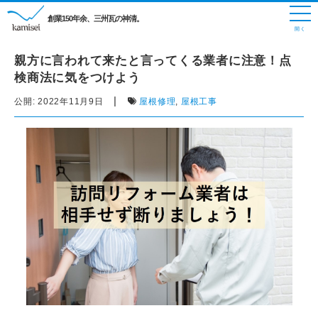
創業150年余、三州瓦の神清。
親方に言われて来たと言ってくる業者に注意！点
検商法に気をつけよう
|
公開:
2022年11月9日
屋根修理
,
屋根工事