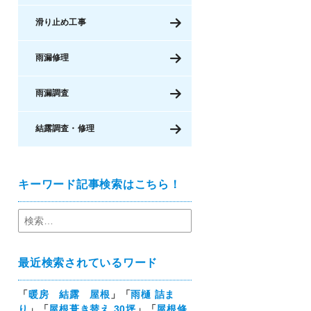
滑り止め工事
雨漏修理
雨漏調査
結露調査・修理
キーワード記事検索はこちら！
最近検索されているワード
「
暖房 結露 屋根
」「
雨樋 詰ま
り
」「
屋根葺き替え 30坪
」「
屋根修