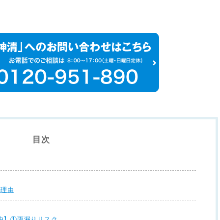
目次
の理由
由】①雨漏りリスク