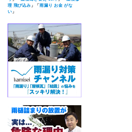
理 飛び込み
」「
雨漏り お金 がな
い
」