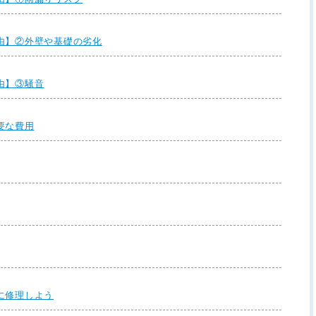
由】②外壁や基礎の劣化
由】③騒音
要な費用
に修理しよう