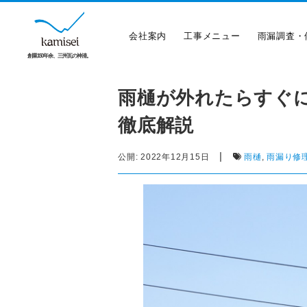
会社案内
工事メニュー
雨漏調査・
創業150年余、三州瓦の神清。
雨樋が外れたらすぐ
徹底解説
|
公開:
2022年12月15日
雨樋
,
雨漏り修