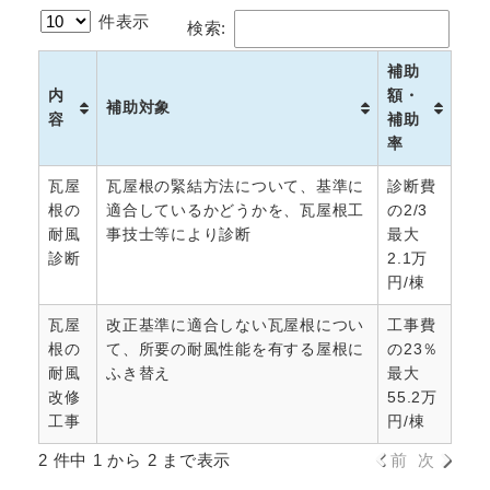
件表示
検索:
補助
内
額・
補助対象
容
補助
率
瓦屋
瓦屋根の緊結方法について、基準に
診断費
根の
適合しているかどうかを、瓦屋根工
の2/3
耐風
事技士等により診断
最大
診断
2.1万
円/棟
瓦屋
改正基準に適合しない瓦屋根につい
工事費
根の
て、所要の耐風性能を有する屋根に
の23％
耐風
ふき替え
最大
改修
55.2万
工事
円/棟
2 件中 1 から 2 まで表示
前
次