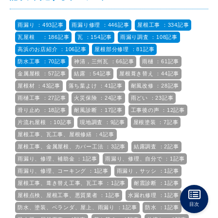
雨漏り ：493記事
雨漏り修理 ：446記事
屋根工事 ：334記事
瓦屋根 ：186記事
瓦 ：154記事
雨漏り調査 ：108記事
高浜のお店紹介 ：106記事
屋根部分修理 ：81記事
防水工事 ：70記事
神清，三州瓦 ：66記事
雨樋 ：61記事
金属屋根 ：57記事
結露 ：54記事
屋根葺き替え ：44記事
屋根材 ：43記事
落ち葉よけ ：41記事
耐風改修 ：28記事
雨樋工事 ：27記事
火災保険 ：24記事
雨どい ：23記事
滑り止め ：18記事
耐風診断 ：17記事
工事後の声 ：12記事
片流れ屋根 ：10記事
現地調査 ：9記事
屋根塗装 ：7記事
屋根工事、瓦工事、屋根修繕 ：4記事
屋根工事、金属屋根、カバー工法 ：3記事
結露調査 ：2記事
雨漏り、修理、補助金 ：1記事
雨漏り、修理、自分で ：1記事
雨漏り、修理、コーキング ：1記事
雨漏り，サッシ ：1記事
屋根工事、葺き替え工事、瓦工事 ：1記事
耐震診断 ：1記事
屋根点検、屋根工事、悪質業者 ：1記事
水漏れ修理 ：1記事
目次
防水、塗装、ベランダ、屋上、雨漏り ：1記事
防水 ：1記事