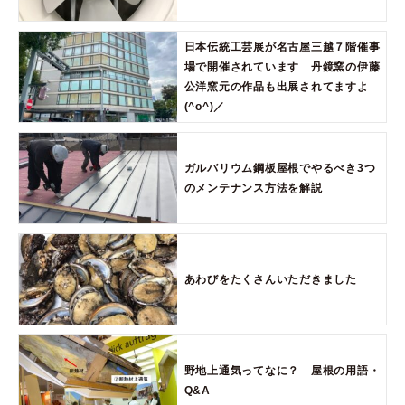
日本伝統工芸展が名古屋三越７階催事
場で開催されています 丹鏡窯の伊藤
公洋窯元の作品も出展されてますよ
(^o^)／
ガルバリウム鋼板屋根でやるべき3つ
のメンテナンス方法を解説
あわびをたくさんいただきました
野地上通気ってなに？ 屋根の用語・
Q&A