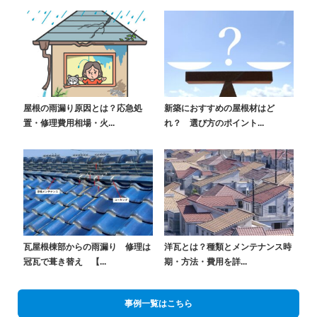
屋根の雨漏り原因とは？応急処
新築におすすめの屋根材はど
置・修理費用相場・火...
れ？ 選び方のポイント...
瓦屋根棟部からの雨漏り 修理は
洋瓦とは？種類とメンテナンス時
冠瓦で葺き替え 【...
期・方法・費用を詳...
事例一覧はこちら