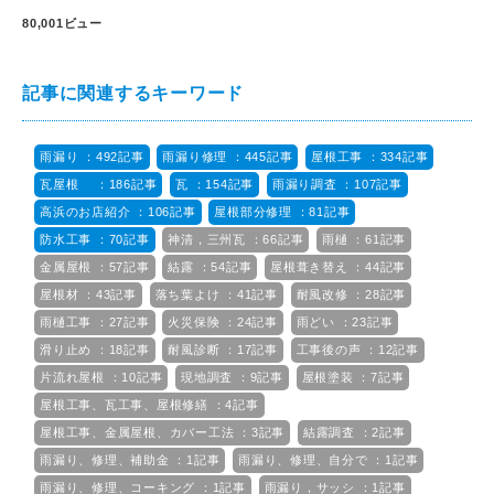
80,001ビュー
記事に関連するキーワード
雨漏り ：492記事
雨漏り修理 ：445記事
屋根工事 ：334記事
瓦屋根 ：186記事
瓦 ：154記事
雨漏り調査 ：107記事
高浜のお店紹介 ：106記事
屋根部分修理 ：81記事
防水工事 ：70記事
神清，三州瓦 ：66記事
雨樋 ：61記事
金属屋根 ：57記事
結露 ：54記事
屋根葺き替え ：44記事
屋根材 ：43記事
落ち葉よけ ：41記事
耐風改修 ：28記事
雨樋工事 ：27記事
火災保険 ：24記事
雨どい ：23記事
滑り止め ：18記事
耐風診断 ：17記事
工事後の声 ：12記事
片流れ屋根 ：10記事
現地調査 ：9記事
屋根塗装 ：7記事
屋根工事、瓦工事、屋根修繕 ：4記事
屋根工事、金属屋根、カバー工法 ：3記事
結露調査 ：2記事
雨漏り、修理、補助金 ：1記事
雨漏り、修理、自分で ：1記事
雨漏り、修理、コーキング ：1記事
雨漏り，サッシ ：1記事