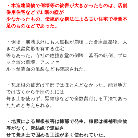
・木造建築物で倒壊等の被害が大きかったものは、店舗
併用住宅などで1 階の壁が
少なかったもの、伝統的な構法による古い住宅で壁量不
足のものなどであった。
・倒壊・崩壊以外にも大屋根が崩壊した倉庫建築物、大
きな残留変形を有する住宅
等もあった。寺社の鐘撞き堂の倒壊、墓石の転倒、ブロ
ック塀の倒壊、アスファ
ルト舗装面の亀裂なども確認された。
・瓦屋根の被害は平部ではほとんどなかった。能登地方
では古くから平部の瓦には
葺き土を使わず、緊結線などで全数留付ける工法であっ
たためと考えられる。
・地震による屋根被害は棟部で発生。棟部は棟補強金物
等がなく、緊結線で連結さ
せて葺き土で固める工法が多く使われていた。