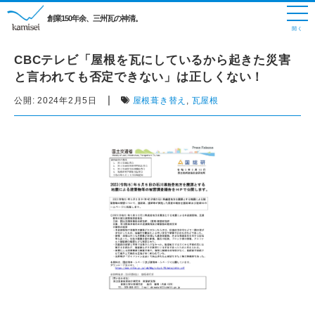
創業150年余、三州瓦の神清。
CBCテレビ「屋根を瓦にしているから起きた災害
と言われても否定できない」は正しくない！
|
公開:
2024年2月5日
屋根葺き替え
,
瓦屋根