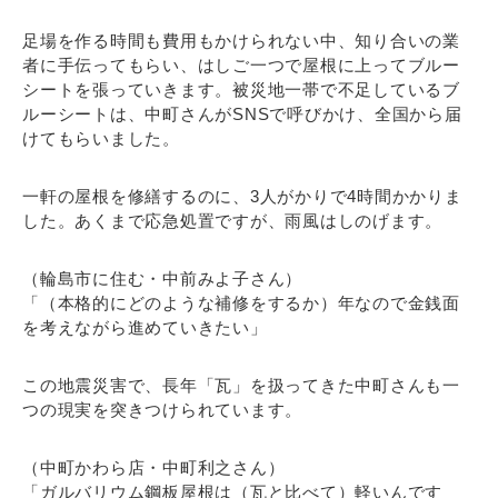
足場を作る時間も費用もかけられない中、知り合いの業
者に手伝ってもらい、はしご一つで屋根に上ってブルー
シートを張っていきます。被災地一帯で不足しているブ
ルーシートは、中町さんがSNSで呼びかけ、全国から届
けてもらいました。
一軒の屋根を修繕するのに、3人がかりで4時間かかりま
した。あくまで応急処置ですが、雨風はしのげます。
（輪島市に住む・中前みよ子さん）
「（本格的にどのような補修をするか）年なので金銭面
を考えながら進めていきたい」
この地震災害で、長年「瓦」を扱ってきた中町さんも一
つの現実を突きつけられています。
（中町かわら店・中町利之さん）
「ガルバリウム鋼板屋根は（瓦と比べて）軽いんです