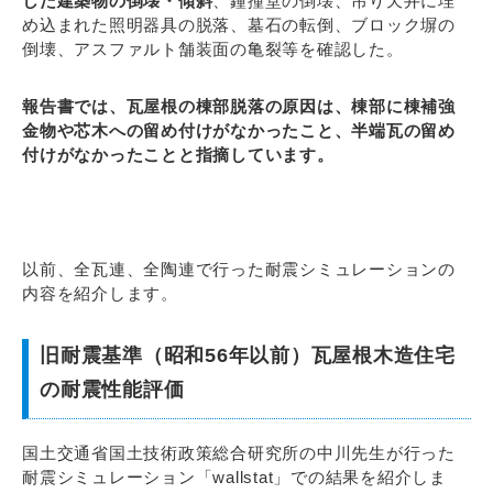
した建築物の倒壊・傾斜
、鐘撞堂の倒壊、吊り天井に埋
め込まれた照明器具の脱落、墓石の転倒、ブロック塀の
倒壊、アスファルト舗装面の亀裂等を確認した。
報告書では、瓦屋根の棟部脱落の原因は、棟部に棟補強
金物や芯木への留め付けがなかったこと、半端瓦の留め
付けがなかったことと指摘しています。
以前、全瓦連、全陶連で行った耐震シミュレーションの
内容を紹介します。
旧耐震基準（昭和56年以前）瓦屋根木造住宅
の耐震性能評価
国土交通省国土技術政策総合研究所の中川先生が行った
耐震シミュレーション「wallstat」での結果を紹介しま