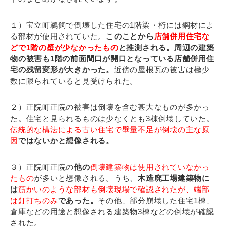
１）宝立町鵜飼で倒壊した住宅の1階梁・桁には鋼材によ
る部材が使用されていた。
このことから
店舗併用住宅な
どで1階の壁が少なかったもの
と推測される。周辺の建築
物の被害も1階の前面間口が開口となっている店舗併用住
宅の残留変形が大きかった。
近傍の屋根瓦の被害は極少
数に限られていると見受けられた。
２）正院町正院の被害は倒壊を含む甚大なものが多かっ
た。住宅と見られるものは少なくとも3棟倒壊していた。
伝統的な構法による古い住宅で壁量不足が倒壊の主な原
因
ではないかと想像される。
３）正院町正院の
他の
倒壊建築物は使用されていなかっ
たもの
が多いと想像される。うち、
木造廃工場建築物に
は
筋かいのような部材も倒壊現場で確認されたが、端部
は釘打ちのみ
であった。
その他、部分崩壊した住宅1棟、
倉庫などの用途と想像される建築物3棟などの倒壊が確認
された。