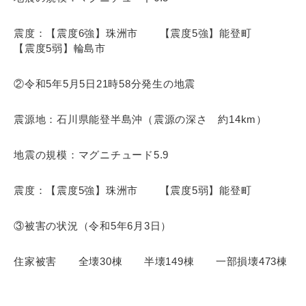
震度：【震度6強】珠洲市 【震度5強】能登町
【震度5弱】輪島市
②令和5年5月5日21時58分発生の地震
震源地：石川県能登半島沖（震源の深さ 約14km）
地震の規模：マグニチュード5.9
震度：【震度5強】珠洲市 【震度5弱】能登町
③被害の状況（令和5年6月3日）
住家被害 全壊30棟 半壊149棟 一部損壊473棟