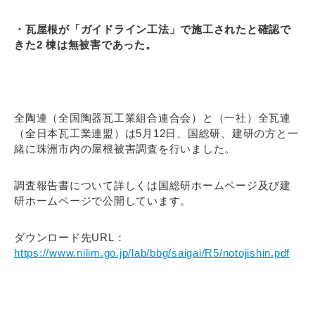
・瓦屋根が「ガイドライン工法」で施工されたと確認で
きた2 棟は無被害であった。
全陶連（全国陶器瓦工業組合連合会）と（一社）全瓦連
（全日本瓦工業連盟）は5月12日、国総研、建研の方と一
緒に珠洲市内の屋根被害調査を行いました。
調査報告書について詳しくは国総研ホームページ及び建
研ホームページで公開しています。
ダウンロード先URL：
https://www.nilim.go.jp/lab/bbg/saigai/R5/notojishin.pdf