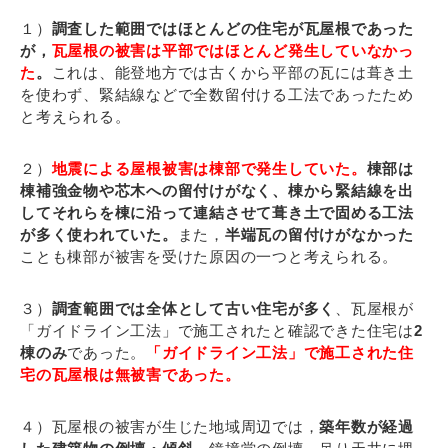
１）
調査した範囲ではほとんどの住宅が瓦屋根であった
が，
瓦屋根の被害は平部ではほとんど発生していなかっ
た
。
これは、能登地方では古くから平部の瓦には葺き土
を使わず、緊結線などで全数留付ける工法であったため
と考えられる。
２）
地震による屋根被害は棟部で発生していた。
棟部は
棟補強金物や芯木への留付けがなく、棟から緊結線を出
してそれらを棟に沿って連結させて葺き土で固める工法
が多く使われていた。
また，
半端瓦の留付けがなかった
ことも棟部が被害を受けた原因の一つと考えられる。
３）
調査範囲では全体として古い住宅が多く
、瓦屋根が
「ガイドライン工法」で施工されたと確認できた住宅は
2
棟のみ
であった。
「ガイドライン工法」で施工された住
宅の瓦屋根は無被害であった。
４）瓦屋根の被害が生じた地域周辺では，
築年数が経過