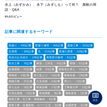
水上（みずかみ）、水下（みずしも）って何？ 屋根の用
語・Q&A
80,021ビュー
記事に関連するキーワード
雨漏り ：493記事
雨漏り修理 ：446記事
屋根工事 ：334記事
瓦屋根 ：186記事
瓦 ：154記事
雨漏り調査 ：108記事
高浜のお店紹介 ：106記事
屋根部分修理 ：81記事
防水工事 ：70記事
神清，三州瓦 ：66記事
雨樋 ：61記事
金属屋根 ：57記事
結露 ：54記事
屋根葺き替え ：44記事
屋根材 ：43記事
落ち葉よけ ：41記事
耐風改修 ：28記事
雨樋工事 ：27記事
火災保険 ：24記事
雨どい ：23記事
滑り止め ：18記事
耐風診断 ：17記事
工事後の声 ：12記事
片流れ屋根 ：10記事
現地調査 ：9記事
屋根塗装 ：7記事
屋根工事、瓦工事、屋根修繕 ：4記事
目次
屋根工事、金属屋根、カバー工法 ：3記事
結露調査 ：2記事