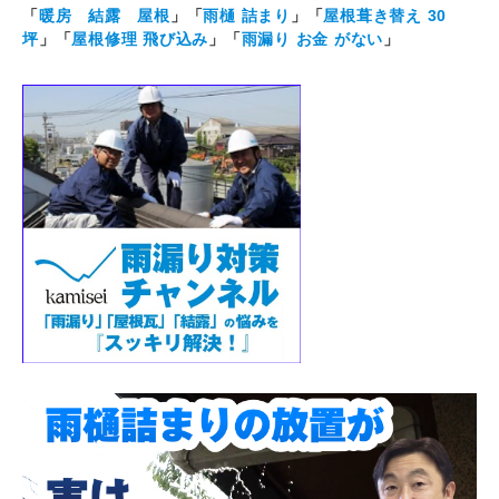
「
暖房 結露 屋根
」「
雨樋 詰まり
」「
屋根葺き替え 30
坪
」「
屋根修理 飛び込み
」「
雨漏り お金 がない
」