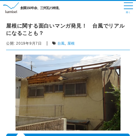
創業150年余、三州瓦の神清。
屋根に関する面白いマンガ発見！ 台風でリアル
になることも？
|
公開:
2019年9月7日
台風
,
屋根