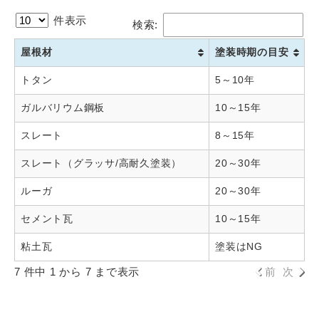
件表示
検索:
屋根材
塗装時期の目安
トタン
5～10年
ガルバリウム鋼板
10～15年
スレート
8～15年
スレート（グラッサ/高耐久塗装）
20～30年
ルーガ
20～30年
セメント瓦
10～15年
粘土瓦
塗装はNG
7 件中 1 から 7 まで表示
前
次