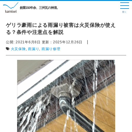
創業150年余、三州瓦の神清。
ゲリラ豪雨による雨漏り被害は火災保険が使え
る？条件や注意点を解説
|
公開:
2021年6月8日
更新：
2025年12月26日
火災保険
,
雨漏り
,
雨漏り修理