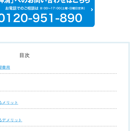
目次
理費用
るメリット
るデメリット