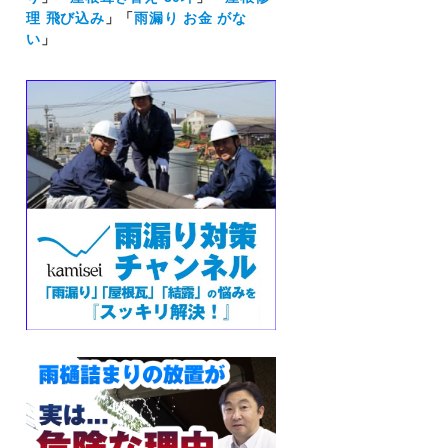
理 飛び込み
」「
雨漏り お金 がな
い
」