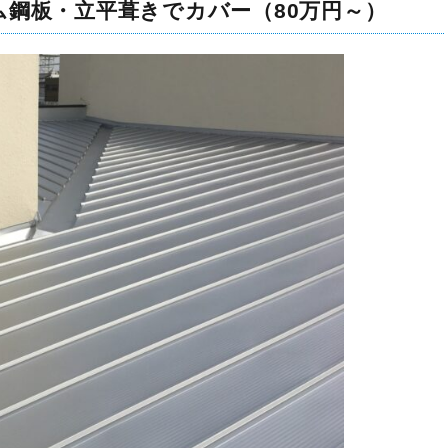
ム鋼板・立平葺きでカバー（80万円～）