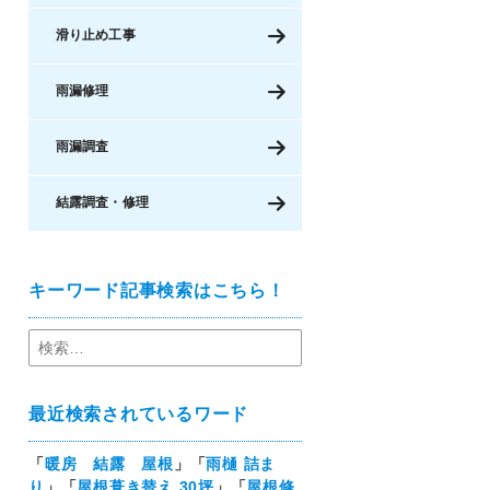
滑り止め工事
雨漏修理
雨漏調査
結露調査・修理
キーワード記事検索はこちら！
最近検索されているワード
「
暖房 結露 屋根
」「
雨樋 詰ま
り
」「
屋根葺き替え 30坪
」「
屋根修