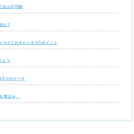
工法は不可能
順は？
をつけておきたい3つのポイント
えよう
き3つのケース
ばお電話を。