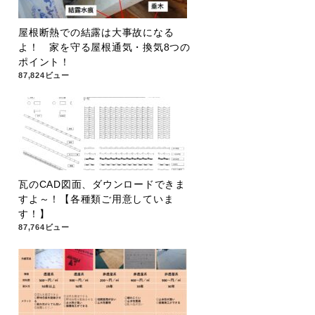
屋根断熱での結露は大事故になる
よ！ 家を守る屋根通気・換気8つの
ポイント！
87,824ビュー
瓦のCAD図面、ダウンロードできま
すよ～！【各種類ご用意していま
す！】
87,764ビュー